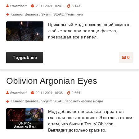
Swordself
29.11.2021, 16:41
3 143
Каталог файлов
/
Skyrim SE-AE
/
Геймплей
Прикольный мод, позволяющий сжигать
любые тела при помощи факела,
превращая все в пепел.
Подробнее
0
Oblivion Argonian Eyes
Swordself
29.11.2021, 16:38
2 664
Каталог файлов
/
Skyrim SE-AE
/
Косметические моды
Мод добавляет несколько вариантов
глаз для расы аргониан. Эти глаза схожи
с тем, что были в Tes IV Oblivion.
Выглядит довольно красиво.