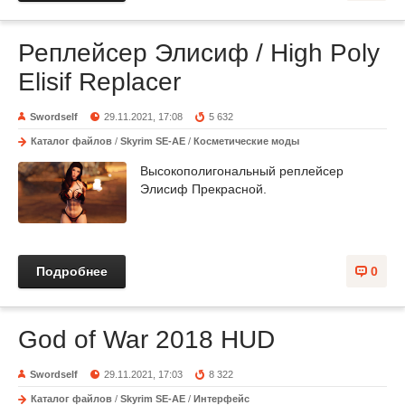
Реплейсер Элисиф / High Poly
Elisif Replacer
Swordself
29.11.2021, 17:08
5 632
Каталог файлов
/
Skyrim SE-AE
/
Косметические моды
Высокополигональный реплейсер
Элисиф Прекрасной.
Подробнее
0
God of War 2018 HUD
Swordself
29.11.2021, 17:03
8 322
Каталог файлов
/
Skyrim SE-AE
/
Интерфейс