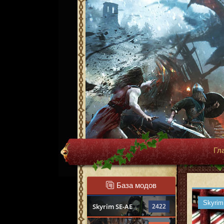
Гл
База модов
Skyrim
Skyrim SE-AE
2422