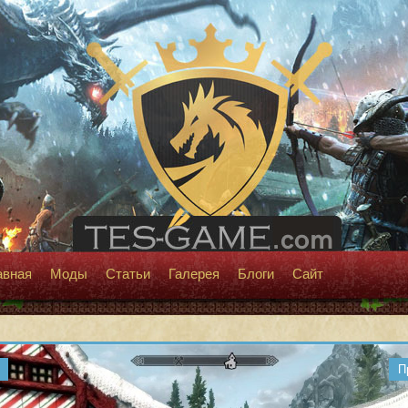
авная
Моды
Статьи
Галерея
Блоги
Сайт
П