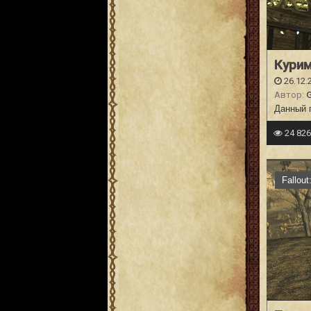
Курим
26.12.
Автор:
G
Данный п
24 82
Fallou