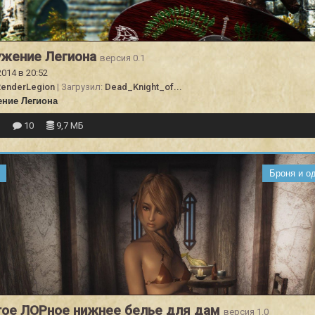
ужение Легиона
версия 0.1
2014 в 20:52
RenderLegion
| Загрузил:
Dead_Knight_of...
ние Легиона
8
10
9,7 МБ
Броня и о
ое ЛОРное нижнее белье для дам
версия 1.0