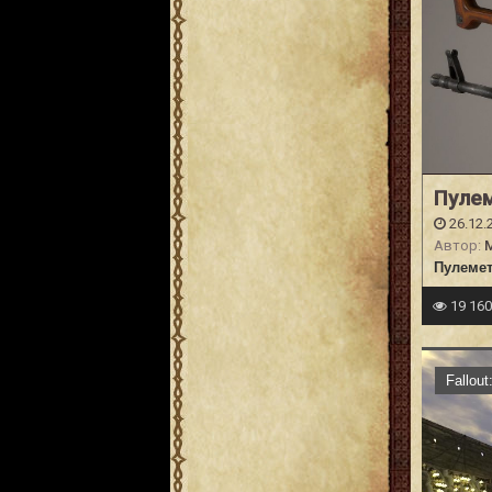
Пуле
26.12.
Автор:
M
Пулеме
19 16
Fallou