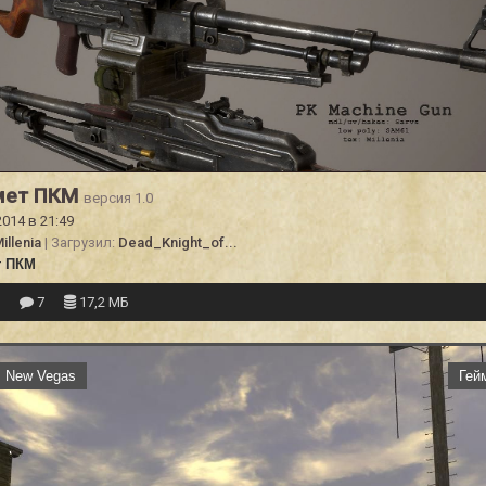
мет ПКМ
версия 1.0
2014 в 21:49
illenia
| Загрузил:
Dead_Knight_of...
т ПКМ
0
7
17,2 МБ
t: New Vegas
Гей