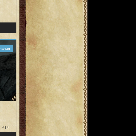
нания
 игре.