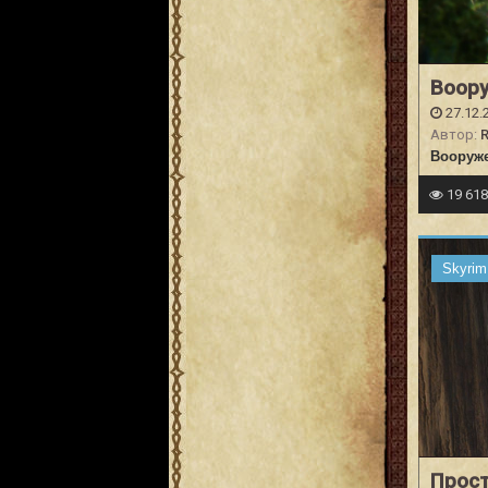
Воор
27.12.
Автор:
Вооруже
19 61
Skyrim
Прост