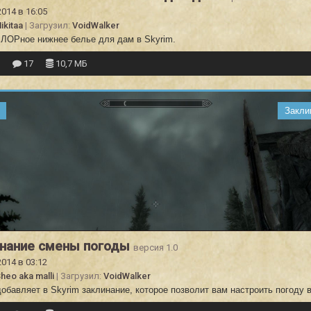
2014 в 16:05
ikitaa
| Загрузил:
VoidWalker
 ЛОРное нижнее белье для дам в Skyrim.
8
17
10,7 МБ
Закли
инание смены погоды
версия 1.0
2014 в 03:12
heo aka malli
| Загрузил:
VoidWalker
обавляет в Skyrim заклинание, которое позволит вам настроить погоду в