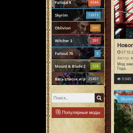
Fallout 4
4344
Skyrim
13811
Oblivion
905
Witcher 3
291
Новог
27.12.
Fallout 76
8
Автор:
t
Мод зам
Mount & Blade 2
328
Года.
Весь список игр
25407
5 045
Skyrim
Популярные моды