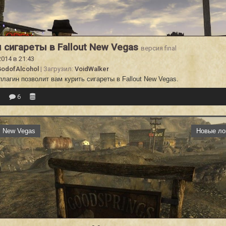
 сигареты в Fallout New Vegas
версия final
2014 в 21:43
odofAlcohol
| Загрузил:
VoidWalker
лагин позволит вам курить сигареты в Fallout New Vegas.
6
6
t: New Vegas
Новые ло