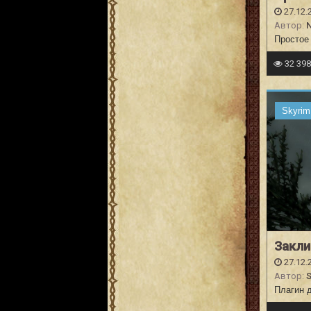
27.12.
Автор:
N
Простое
32 39
Skyrim
Закл
27.12.
Автор:
S
Плагин д