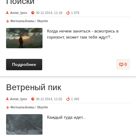
Поиски
Antei_lynx
30.12.2014, 11:18
1 079
Фотоальбомы
/
Skyrim
Когда нечем заняться - всмотрись в
горизонт, может там тебя ждут?..
Подробнее
0
Ветреный пик
Antei_lynx
30.12.2014, 11:02
1 345
Фотоальбомы
/
Skyrim
Каждый туда идет...