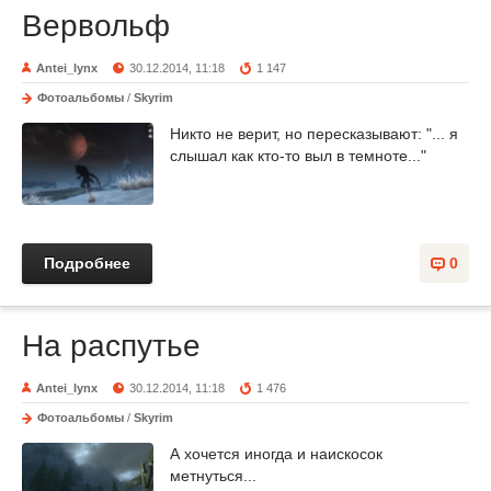
Вервольф
Antei_lynx
30.12.2014, 11:18
1 147
Фотоальбомы
/
Skyrim
Никто не верит, но пересказывают: "... я
слышал как кто-то выл в темноте..."
Подробнее
0
На распутье
Antei_lynx
30.12.2014, 11:18
1 476
Фотоальбомы
/
Skyrim
А хочется иногда и наискосок
метнуться...