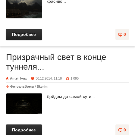
красиво...
Подробнее
0
Призрачный свет в конце
туннеля...
Antei_lynx
30.12.2014, 11:18
1 095
Фотоальбомы
/
Skyrim
Дойдем до самой сути...
Подробнее
0