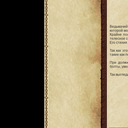
Ведьмачий
которой мо
Крайне по
телесное с
Его стихия 
Так как эт
такие как 
При должн
болты, уве
Так выгляд