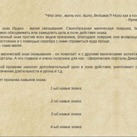
"Что это , мать его, было, Ведьмак?! Ноги как в кол
- Ярп
 знак Ирден - магия связывания. Своеобразная магическая ловушка, б
жно обездвижить или замедлить цель в поле действия знака.
лезный знак против всех видов призраков, благодаря ловушке они возвращ
остояние и с помощью серебра с ними справиться куда проще.
- сама магия.
о магический знак сковывания - он помогает и с другими магическими аспект
порталы. А что главное и очень полезное для нас - сферические порталы Дико
ой прокачке наносит дополнительный урон в зоне действия, уничтожает 
личение длительности и урона и т.д.
ит прокачка навыков знака:
1-ый навык знака:
2-ой навык знака:
3-ий навык знака:
4-ый навык знака: