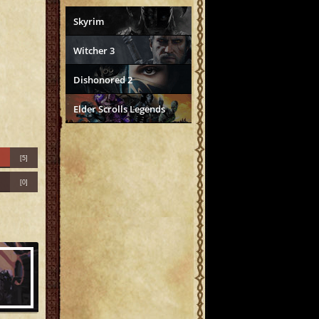
Skyrim
Witcher 3
Dishonored 2
Elder Scrolls Legends
[5]
[0]