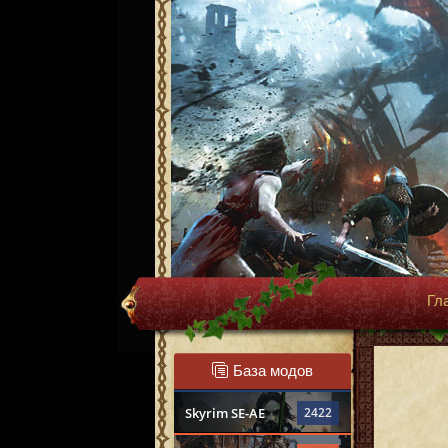
Гл
База модов
Skyrim SE-AE
2422