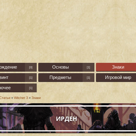
ождение
Основы
Знаки
[0]
[1]
винт
Предметы
Игровой мир
[1]
[1]
рочее
[1]
Статьи
»
Witcher 3
»
Знаки
ИРДЕН