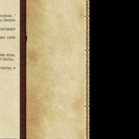
одках..."
ен Зигрин
лагодаря
ают себе
ами игры,
й Охоты.
стрелы и