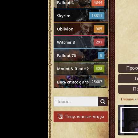
Fallout 4
4344
Skyrim
13811
Oblivion
905
Witcher 3
291
Fallout 76
8
Прох
Mount & Blade 2
328
Г
Весь список игр
25407
П
Главная
»
Популярные моды