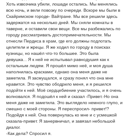
Хоть извозчика убили, лошади остались. Мы менялись
всю ночь, и вели повозку по очереди. Вскоре мы были в
Скайримском городе- Вайтране. Мы все решили здесь
задержатся на несколько дней. Мы сняли комнаты в
таверне, и оставили свои вещи. Все мы разбежались по
городу рассматривать достопримечательности. Мы
отнесли Пердиса в храм, где его должны подлотать
целители и жрецы. Я же ходил по городу в поисках
кузницы, но нашёл что-то большее. Это была
девушка... Я к ней не испытывал равнодушия как к
остальным людям. Я прошёл мимо неё, и моя душа
наполнилась красками, однако она меня даже не
заметила. Я засмущался, и сразу понял что она мне
нравится. Это чувство ободрило меня, и я решился
подойти к ней. Моё сердцебиение участилось, и я очень
волновался. Я подошёл к ней и сказал -Привет.-Но она
меня даже не заметила. Это выглядело немного глупо, и
смешно с моей стороны. Я переспросил- привет!?
Подойдя к ней. Она повернулась ко мне и с усмешкой
сказала-привет. Я занервничал, и завязал небольшой
диалог.
-Как дела? Спросил я.