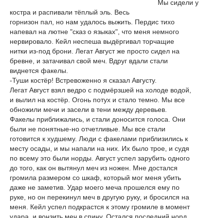
Мы сидели у
костра и распивали тёплый эль. Весь
горнизон пал, но нам удалось выжить. Пердис тихо
напевал на лютне "сказ о языках", что меня немного
нервировало. Кейл неспеша выдёргивал торчащие
нитки из-под брони. Легат Август же просто сидел на
бревне, и затачивал свой меч. Вдруг вдали стали
виднется факелы.
-Туши костёр! Встревоженно я сказал Августу.
Легат Август взял ведро с подмёрзшей на холоде водой,
и вылил на костёр. Огонь потух и стало темно. Мы все
обножили мечи и засели в тени между деревьев.
Факелы приближались, и стали доносится голоса. Они
были не понятные-но отчетливые. Мы все стали
готовится к худшему. Люди с факелами приблизились к
месту осады, и мы напали на них. Их было трое, и судя
по всему это были норды. Август успел зарубить одного
до того, как он вытянул меч из ножен. Мне достался
громила размером со шкаф, который мог меня убить
даже не заметив. Удар моего меча прошелся ему по
руке, но он перекинул меч в другую руку, и бросился на
меня. Кейл успел подкрастся к этому громиле в момент
удара, и вонзить меч в спину. Остался последний норд,