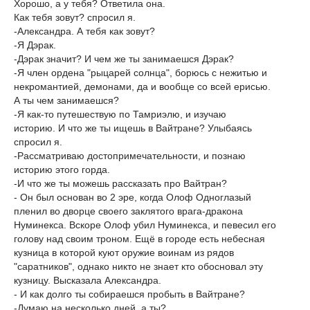
Хорошо, а у тебя? Ответила она.
Как тебя зовут? спросил я.
-Александра. А тебя как зовут?
-Я Дэрак.
-Дэрак значит? И чем же ты занимаешся Дэрак?
-Я член ордена "рыцарей солнца", борюсь с нежитью и
некромантией, демонами, да и вообще со всей ерисью.
А ты чем занимаешся?
-Я как-то путешествую по Тамриэлю, и изучаю
историю. И что же ты ищешь в Вайтране? Улыбаясь
спросил я.
-Рассматриваю достопримечательности, и познаю
историю этого горда.
-И что же ты можешь рассказать про Вайтран?
- Он был основан во 2 эре, когда Олоф Одноглазый
пленил во дворце своего заклятого врага-дракона
Нуминекса. Вскоре Олоф убил Нуминекса, и певесил его
голову над своим троном. Ещё в городе есть небесная
кузница в которой куют оружие воинам из рядов
"саратников", однако никто не знает кто обосновал эту
кузницу. Высказала Александра.
- И как долго ты собираешся пробыть в Вайтране?
-Думаю на несколько дней, а ты?