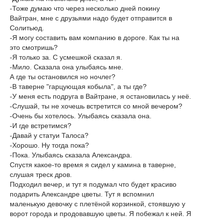
-Тоже думаю что через несколько дней покину
Вайтран, мне с друзьями надо будет отправится в
Солитьюд.
-Я могу составить вам компанию в дороге. Как ты на
это смотришь?
-Я только за. С усмешкой сказал я.
-Мило. Сказала она улыбаясь мне.
А где ты остановился но ночлег?
-В таверне "гарцующая кобыла", а ты где?
-У меня есть подруга в Вайтране, я остановилась у неё.
-Слушай, ты не хочешь встретится со мной вечером?
-Очень бы хотелось. Улыбаясь сказала она.
-И где встретимся?
-Давай у статуи Талоса?
-Хорошо. Ну тогда пока?
-Пока. Улыбаясь сказала Александра.
Спустя какое-то время я сидел у камина в таверне,
слушая треск дров.
Подходил вечер, и тут я подумал что будет красиво
подарить Александре цветы. Тут я вспомнил
маленькую девочку с плетёной корзинкой, стоявшую у
ворот города и продовавшую цветы. Я побежал к ней. Я