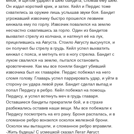
мной, и щитом ударил в шею бандита, сломав ему шею.
Он издал короткий крик, и затих. Кейл и Пердис тоже
схватились за оружие лишь услышав звуки боя. Бандит
угрожавший извозчику быстро прошелся лезвием
кинжала ему по горлу. Извозчик повалился на землю
несчастно схватившись за горло. Один из бандитов
выхватил стрелу из колчана, и натянул её на лук,
прицелившись на Августа. Стоило Августу высунутся, и
он получил бы стрелу в грудь. Кейл успел выхватить
кинжал с пояса, и метнуть его в ногу стрелка. Бандит с
луком свалился на землю, пытался остановить
кровотечение. Как мы все поняли бандит убивший
извозчика был их главарём. Пердис побежал на него
сломя голову. Главарь успел паррировать удар, и уйти в
сторону он удара левой руки. Бандит сделал выпад и
попал Пердису в ребро. Кейл побежал на помощь
Пердису, и успел воткнуть меч в грудь главаря.
Оставшиеся бандиты прекратили бой, и в страхе
разбежались оставив наши вещи. Мы все побежали к
Пердису посмотреть на его рану. Броня распалась, и в
сломаное ребро вонзился осколок железной брони.
Осколок мы вытащили, и сломанное ребро вправили.
-Жить будешь! С усмешкой сказал Легат Август.