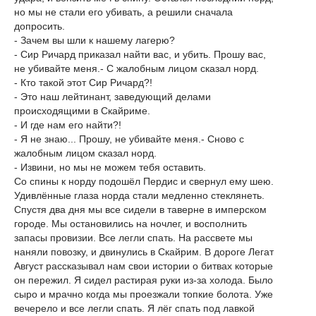
но мы не стали его убивать, а решили сначала
допросить.
- Зачем вы шли к нашему лагерю?
- Сир Ричард приказал найти вас, и убить. Прошу вас,
не убивайте меня.- С жалобным лицом сказал норд.
- Кто такой этот Сир Ричард?!
- Это наш лейтинант, заведующий делами
происходящими в Скайриме.
- И где нам его найти?!
- Я не знаю... Прошу, не убивайте меня.- Сново с
жалобным лицом сказал норд.
- Извини, но мы не можем тебя оставить.
Со спины к норду подошёл Пердис и свернул ему шею.
Удивлённые глаза норда стали медленно стеклянеть.
Спустя два дня мы все сидели в таверне в имперском
городе. Мы остановились на ночлег, и восполнить
запасы провизии. Все легли спать. На рассвете мы
наняли повозку, и двинулись в Скайрим. В дороге Легат
Август рассказывал нам свои истории о битвах которые
он пережил. Я сидел растирая руки из-за холода. Было
сыро и мрачно когда мы проезжали топкие болота. Уже
вечерело и все легли спать. Я лёг спать под лавкой