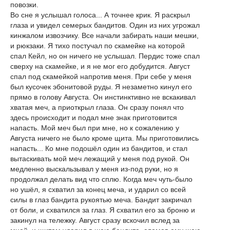
повозки.
Во сне я услышал голоса... А точнее крик. Я раскрыл
глаза и увидел семерых бандитов. Один из них угрожал
кинжалом извозчику. Все начали забирать наши мешки,
и рюкзаки. Я тихо постучал по скамейке на которой
спал Кейл, но он ничего не услышал. Пердис тоже спал
сверху на скамейке, и я не мог его добудится. Август
спал под скамейкой напротив меня. При себе у меня
был кусочек эбонитовой руды. Я незаметно кинул его
прямо в голову Августа. Он инстинктивно не вскакивал
хватая меч, а приоткрыл глаза. Он сразу понял что
здесь происходит и подал мне знак приготовится
напасть. Мой меч был при мне, но к сожалению у
Августа ничего не было кроме щита. Мы приготовились
напасть... Ко мне подошёл один из бандитов, и стал
вытаскивать мой меч лежащий у меня под рукой. Он
медленно выскальзывал у меня из-под руки, но я
продолжал делать вид что сплю. Когда меч чуть-было
но ушёл, я схватил за конец меча, и ударил со всей
силы в глаз бандита рукоятью меча. Бандит закричал
от боли, и схватился за глаз. Я схватил его за броню и
закинул на тележку. Август сразу вскочил вслед за