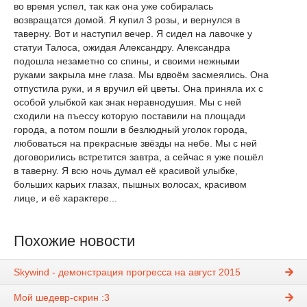
во время успел, так как она уже собиралась
возвращатся домой. Я купил 3 розы, и вернулся в
таверну. Вот и наступил вечер. Я сидел на лавочке у
статуи Талоса, ожидая Александру. Александра
подошла незаметно со спины, и своими нежными
руками закрыла мне глаза. Мы вдвоём засмеялись. Она
отпустила руки, и я вручил ей цветы. Она приняла их с
особой улыбкой как знак неравнодушия. Мы с ней
сходили на пъессу которую поставили на площади
города, а потом пошли в безлюдный уголок города,
любоваться на прекрасные звёзды на небе. Мы с ней
договорились встретится завтра, а сейчас я уже пошёл
в таверну. Я всю ночь думал её красивой улыбке,
больших карьих глазах, пышных волосах, красивом
лице, и её характере...
Похожие новости
Skywind - демонстрация прогресса на август 2015
Мой шедевр-скрин :3