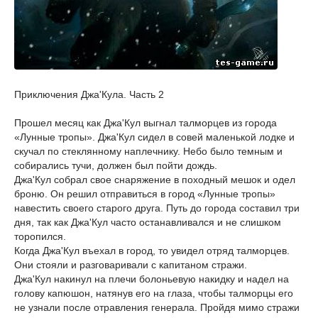
Приключения Джа'Кула. Часть 2
Прошел месяц как Джа'Кул выгнал талморцев из города
«Лунные тропы». Джа'Кул сидел в совей маленькой лодке и
скучал по стеклянному наплечнику. Небо было темным и
собирались тучи, должен был пойти дождь.
Джа'Кул собрал свое снаряжение в походный мешок и одел
броню. Он решил отправиться в город «Лунные тропы»
навестить своего старого друга. Путь до города составил три
дня, так как Джа'Кул часто останавливался и не слишком
торопился.
Когда Джа'Кул въехал в город, то увидел отряд талморцев.
Они стояли и разговаривали с капитаном стражи.
Джа'Кул накинул на плечи болоньевую накидку и надел на
голову капюшон, натянув его на глаза, чтобы талморцы его
не узнали после отравления генерала. Пройдя мимо стражи