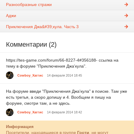
Разнообразные стражи
Аджи
Приключения Джа&#39;кула. Часть 3
Комментарии (2)
https://tes-game.com/forum/66-8227-4#356188- ссылка на
тему в форуме "Приключения Джа'кула".
Cowboy_Хаггис
14 февраля 2014 18:45
На форуме введи "Приключения Джа'кула" в поиске. Там уже
есть третья, а скоро допишу и 4. Вообщем я пишу на
форуме, смотри там, а не здесь.
Cowboy_Хаггис
14 февраля 2014 18:42
Информация
Посетители, находящиеся в группе
Гости
, не могут