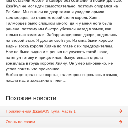
Мы оставили короля в камере без сознания и пошли дальше.
Джа'Кул не мог идти самостоятельно, поэтому опирался на
Ра'Кина. Мы вышли во двор замка и увидели армию
таллморцев, во главе которой стоял король Хиян.
Талморцев было слишком много, да и у меня нога была
ранена, поэтому мы быстро убежали назад в замок, как
только нас заметили. Забаррикадировав двери, поднялись
на второй этаж. Я достал свой лук. Из окна были хорошо
видны воска короля Хияна во главе с их предводителем.
Нас не было видно и я решил не упускать такой шанс,
натянул тетиву и прицелился. Выпустившая стрела
вонзилась в грудь королю Хияну. Он умер мгновенно, не
успев понять что произошло.
Выбив центральные ворота, таллморцы ворвались в замок,
нашли нас и захватили в плен…
Похожие новости
Приключения Джа&#39;Кула. Часть 1
Огонь по своим