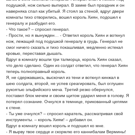
подушкой, нож сильно выпирал. В замке был праздник и он
наверняка спал как убитый. Я стоял за стеной, вдруг двери
комнаты тихо отворились, вошел король Хиян, подошел к
генералу и разбудил его.
- Что такое? – спросил генерал.
- Прости, но я вынужден… - Ответил король Хиян и воткнул
нож, лежащий под подушкой генералу в грудь. Генерал не
смог ничего сказать и тихо покашливая, медленно истекал
кровью, переставая дышать.
Вдруг в комнату вошли три талморца, король Хиян сказал,
что дело сделано. Один из солдат ответил, что генерал Хиян
теперь полноправный король.
Я, не сдержавшись, выскочил из тени и воткнул кинжал в
шею солдата, второй, не успев среагировать, был оглушен
рукоятью эльфийского меча. Третий резко обернулся,
поставил блок мечем и своим щитом ударил меня в голову. Я
потерял сознание. Очнулся в темнице, прикованный цепями
к стене.
- Ты уже очнулся? – спросил каратель, рассматривая свой
инструменты. – король Хиям! – добавил он.
Вдруг в комнату вошел король и подошел ко мне.
- Я вырву твое сердце и скормлю его каннибалам Вермины!