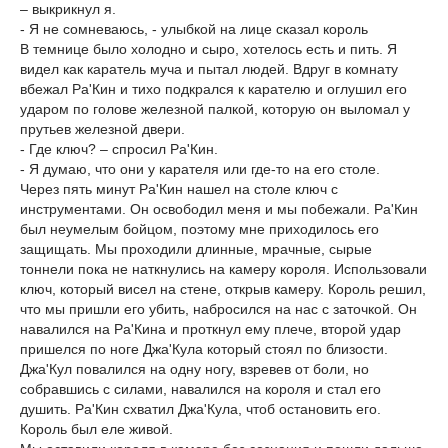
– выкрикнул я.
- Я не сомневаюсь, - улыбкой на лице сказал король
В темнице было холодно и сыро, хотелось есть и пить. Я
видел как каратель муча и пытал людей. Вдруг в комнату
вбежал Ра'Кин и тихо подкрался к карателю и оглушил его
ударом по голове железной палкой, которую он выломал у
прутьев железной двери.
- Где ключ? – спросил Ра'Кин.
- Я думаю, что они у карателя или где-то на его столе.
Через пять минут Ра'Кин нашел на столе ключ с
инструментами. Он освободил меня и мы побежали. Ра'Кин
был неумелым бойцом, поэтому мне приходилось его
защищать. Мы проходили длинные, мрачные, сырые
тоннели пока не наткнулись на камеру короля. Использовали
ключ, который висел на стене, открыв камеру. Король решил,
что мы пришли его убить, набросился на нас с заточкой. Он
навалился на Ра'Кина и проткнул ему плече, второй удар
пришелся по ноге Джа'Кула который стоял по близости.
Джа'Кул повалился на одну ногу, взревев от боли, но
собравшись с силами, навалился на короля и стал его
душить. Ра'Кин схватил Джа'Кула, чтоб остановить его.
Король был еле живой.