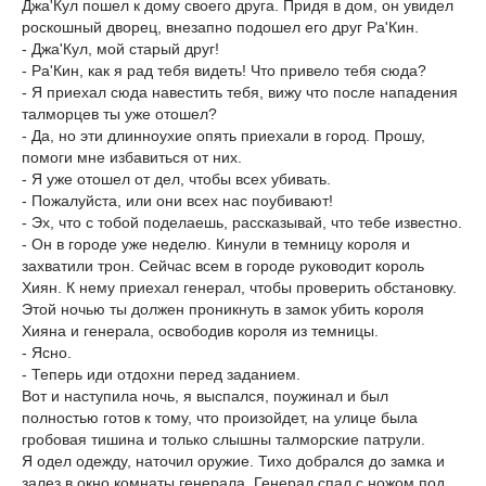
Джа'Кул пошел к дому своего друга. Придя в дом, он увидел
роскошный дворец, внезапно подошел его друг Ра'Кин.
- Джа'Кул, мой старый друг!
- Ра'Кин, как я рад тебя видеть! Что привело тебя сюда?
- Я приехал сюда навестить тебя, вижу что после нападения
талморцев ты уже отошел?
- Да, но эти длинноухие опять приехали в город. Прошу,
помоги мне избавиться от них.
- Я уже отошел от дел, чтобы всех убивать.
- Пожалуйста, или они всех нас поубивают!
- Эх, что с тобой поделаешь, рассказывай, что тебе известно.
- Он в городе уже неделю. Кинули в темницу короля и
захватили трон. Сейчас всем в городе руководит король
Хиян. К нему приехал генерал, чтобы проверить обстановку.
Этой ночью ты должен проникнуть в замок убить короля
Хияна и генерала, освободив короля из темницы.
- Ясно.
- Теперь иди отдохни перед заданием.
Вот и наступила ночь, я выспался, поужинал и был
полностью готов к тому, что произойдет, на улице была
гробовая тишина и только слышны талморские патрули.
Я одел одежду, наточил оружие. Тихо добрался до замка и
залез в окно комнаты генерала. Генерал спал с ножом под