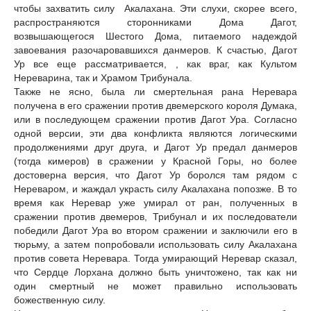
чтобы захватить силу Акалахана. Эти слухи, скорее всего,
распространяются сторонниками Дома Дагот,
возвышающегося Шестого Дома, питаемого надеждой
завоевания разочаровавшихся данмеров. К счастью, Дагот
Ур все еще рассматривается, , как враг, как Культом
Нереварина, так и Храмом Трибунала.
Также не ясно, была ли смертельная рана Неревара
получена в его сражении против двемерского короля Думака,
или в последующем сражении против Дагот Ура. Согласно
одной версии, эти два конфликта являются логическими
продолжениями друг друга, и Дагот Ур предал данмеров
(тогда кимеров) в сражении у Красной Горы, но более
достоверна версия, что Дагот Ур боролся там рядом с
Нереваром, и жаждал украсть силу Акалахана попозже. В то
время как Неревар уже умирал от ран, полученных в
сражении против двемеров, Трибунал и их последователи
победили Дагот Ура во втором сражении и заключили его в
тюрьму, а затем попробовали использовать силу Акалахана
против совета Неревара. Тогда умирающий Неревар сказал,
что Сердце Лорхана должно быть уничтожено, так как ни
один смертный не может правильно использовать
божественную силу.