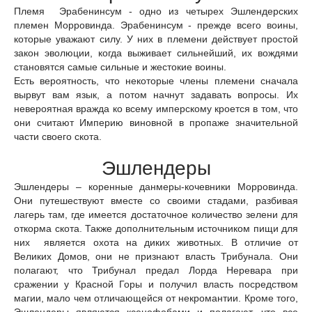
Племя Эрабенинсум - одно из четырех Эшлендерских
племен Морровинда. Эрабенинсум - прежде всего воины,
которые уважают силу. У них в племени действует простой
закон эволюции, когда выживает сильнейший, их вождями
становятся самые сильные и жестокие воины.
Есть вероятность, что некоторые члены племени сначала
вырвут вам язык, а потом начнут задавать вопросы. Их
невероятная вражда ко всему имперскому кроется в том, что
они считают Империю виновной в пропаже значительной
части своего скота.
Эшлендеры
Эшлендеры – коренные данмеры-кочевники Морровинда.
Они путешествуют вместе со своими стадами, разбивая
лагерь там, где имеется достаточное количество зелени для
откорма скота. Также дополнительным источником пищи для
них является охота на диких животных. В отличие от
Великих Домов, они не признают власть Трибунала. Они
полагают, что Трибунал предал Лорда Неревара при
сражении у Красной Горы и получил власть посредством
магии, мало чем отличающейся от некромантии. Кроме того,