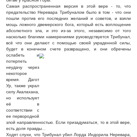
битве у Красной Горы.
Самая распространенная версия в этой вере - то, что
предательство Неревара Трибуналом было в том - что они
пошли против его последних желаний и советов, и взяли
мощь ложного двемерского бога, который есть воплощение
абсолютного зла, и это из-за этого, независимо от того
насколько благими намерениями руководствуется Трибунал,
всё что они делают с помощью своей украденной силы,
будет в конечном счете развращено, и
они обречены
ослабеть и
потерпеть
неудачу через
некоторое
время. Дагот
Ур, также украл
силу Акалахана,
но использует
её в
соответствии с
ее первородной
злой направленностью. Если призадуматься, то в этой вере,
есть доля правды...
Ходят слухи, что Трибунал убил Лорда Индорила Неревара,