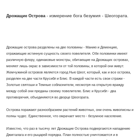
- измерение бога безумия - Шеогората.
Дрожащие Острова
Дрожащие острова разделены на две половины - Манию и Деменцию,
отражающие истинную сущность своего повелителя. Обе половинки имеют
различную флору, одинаковые монстры, обитающие на Дрожащих островах,
меняют лишь окрас в зависимости от той половины, в которой они живут.
Жемчужиной островов является город Нью Шеот, который, как и все острова,
разделен на две части Крусибл и Блис. В каждой части есть свои стражи -
Золотые святоши и Темные соблазнители, несмотря на открытую вражду
между собой они преданы своему повелителю. Блис и Крусибл - два
противоречия, объединяются во дворце Шеогората.
Острова поражают разнообразием растений животных, они очень живописны и
полны чудес. Единственное, что омрачает место - безумное население.
Известно, что раз в тысячу лет Дрожащие Острова подвергаются нападению
Джиггалага и его рыцарей порядка. План полностью уничтожается и в