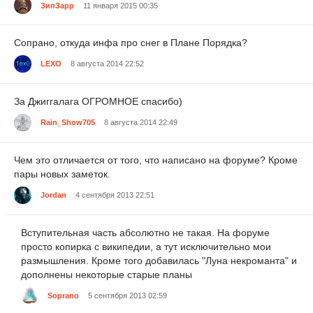
ЗипЗарр
11 января 2015 00:35
Сопрано, откуда инфа про снег в Плане Порядка?
LEXO
8 августа 2014 22:52
За Джиггалага ОГРОМНОЕ спасибо)
Rain_Show705
8 августа 2014 22:49
Чем это отличается от того, что написано на форуме? Кроме
пары новых заметок.
Jordan
4 сентября 2013 22:51
Вступительная часть абсолютно не такая. На форуме
просто копирка с википедии, а тут исключительно мои
размышления. Кроме того добавилась "Луна некроманта" и
дополнены некоторые старые планы
Soprano
5 сентября 2013 02:59