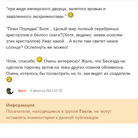
"при виде имперского дворца, залитого кровью и
заваленного экскрементами."
"План Порядка" Боги... Целый мир полный серебряных
кристаллов и белого снега?(Хотя, видимо, некие осколки
этих кристаллов) Ужас какой... А если там светит некое
солнце? Ослепнуть же можно!
Чтож, спасибо
Очень интересно! Жаль, что Бесезда не
сделала парочку артов на тему других планов обливиона,
Очень хотелось бы посмотреть на то, как видят их создатели
Арго
4 августа 2013 07:37
Информация
Посетители, находящиеся в группе
Гости
, не могут
оставлять комментарии к данной публикации.