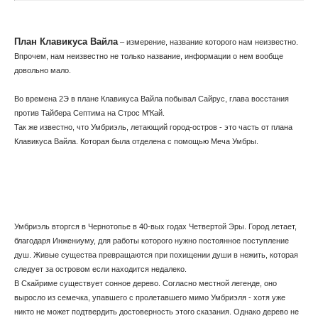
План Клавикуса Вайла
– измерение, название которого нам неизвестно.
Впрочем, нам неизвестно не только название, информации о нем вообще
довольно мало.
Во времена 2Э в плане Клавикуса Вайла побывал Сайрус, глава восстания
против Тайбера Септима на Строс М'Кай.
Так же известно, что Умбриэль, летающий город-остров - это часть от плана
Клавикуса Вайла. Которая была отделена с помощью Меча Умбры.
Умбриэль вторгся в Чернотопье в 40-вых годах Четвертой Эры. Город летает,
благодаря Инжениуму, для работы которого нужно постоянное поступление
душ. Живые существа превращаются при похищении души в нежить, которая
следует за островом если находится недалеко.
В Скайриме существует сонное дерево. Согласно местной легенде, оно
выросло из семечка, упавшего с пролетавшего мимо Умбриэля - хотя уже
никто не может подтвердить достоверность этого сказания. Однако дерево не