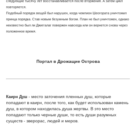
следующие тысячу лет восстанавливается после вторжения. А затем цикл
повторяется.
Подобный порядок вещей был нарушен, когда чемпион Шеогората уничтожил
принца порядка. Став новым безумным богом. План не был уничтожен, однако
неизвестно был ли Джиггалаг повержен навсегда или он вернется снова через
положенное время.
Портал в Дрожащие Острова
- место заточения пленных душ, которые
Каирн Душ
попадают в каирн, после того, как будет использован камень
душ, в котором находилась душа жертвы. В это место
попадают только черные души, то есть души разумных
существ - зверорас, людей и меров.