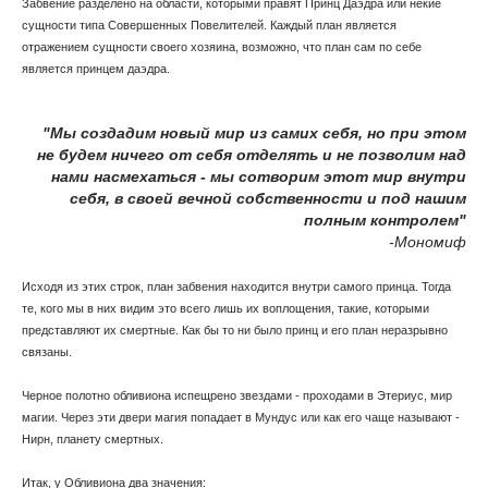
Забвение разделено на области, которыми правят Принц Даэдра или некие
сущности типа Совершенных Повелителей. Каждый план является
отражением сущности своего хозяина, возможно, что план сам по себе
является принцем даэдра.
"Мы создадим новый мир из самих себя, но при этом
не будем ничего от себя отделять и не позволим над
нами насмехаться - мы сотворим этот мир внутри
себя, в своей вечной собственности и под нашим
полным контролем"
-Мономиф
Исходя из этих строк, план забвения находится внутри самого принца. Тогда
те, кого мы в них видим это всего лишь их воплощения, такие, которыми
представляют их смертные. Как бы то ни было принц и его план неразрывно
связаны.
Черное полотно обливиона испещрено звездами - проходами в Этериус, мир
магии. Через эти двери магия попадает в Мундус или как его чаще называют -
Нирн, планету смертных.
Итак, у Обливиона два значения: