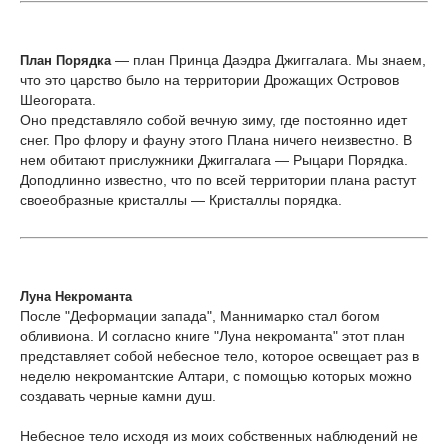
— план Принца Даэдра Джиггалага. Мы знаем,
План Порядка
что это царство было на территории Дрожащих Островов
Шеогората.
Оно представляло собой вечную зиму, где постоянно идет
снег. Про флору и фауну этого Плана ничего неизвестно. В
нем обитают прислужники Джиггалага — Рыцари Порядка.
Доподлинно известно, что по всей территории плана растут
своеобразные кристаллы — Кристаллы порядка.
Луна Некроманта
После "Деформации запада", Маннимарко стал богом
обливиона. И согласно книге "Луна некроманта" этот план
представляет собой небесное тело, которое освещает раз в
неделю некромантские Алтари, с помощью которых можно
создавать черные камни душ.
Небесное тело исходя из моих собственных наблюдений не