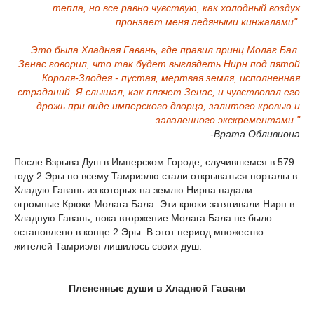
тепла, но все равно чувствую, как холодный воздух
пронзает меня ледяными кинжалами".
Это была Хладная Гавань, где правил принц Молаг Бал.
Зенас говорил, что так будет выглядеть Нирн под пятой
Короля-Злодея - пустая, мертвая земля, исполненная
страданий. Я слышал, как плачет Зенас, и чувствовал его
дрожь при виде имперского дворца, залитого кровью и
заваленного экскрементами."
-Врата Обливиона
После Взрыва Душ в Имперском Городе, случившемся в 579
году 2 Эры по всему Тамриэлю стали открываться порталы в
Хладую Гавань из которых на землю Нирна падали
огромные Крюки Молага Бала. Эти крюки затягивали Нирн в
Хладную Гавань, пока вторжение Молага Бала не было
остановлено в конце 2 Эры. В этот период множество
жителей Тамриэля лишилось своих душ.
Плененные души в Хладной Гавани