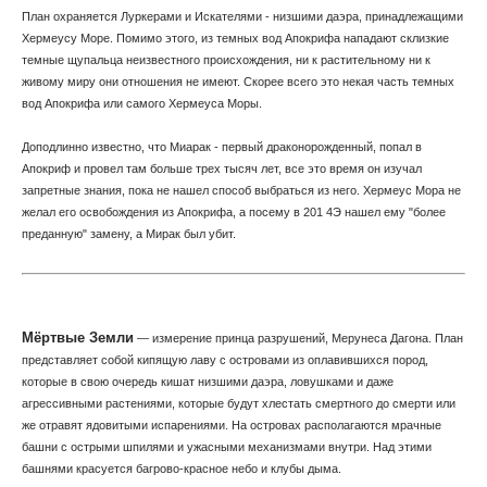
План охраняется Луркерами и Искателями - низшими даэра, принадлежащими
Хермеусу Море. Помимо этого, из темных вод Апокрифа нападают склизкие
темные щупальца неизвестного происхождения, ни к растительному ни к
живому миру они отношения не имеют. Скорее всего это некая часть темных
вод Апокрифа или самого Хермеуса Моры.
Доподлинно известно, что Миарак - первый драконорожденный, попал в
Апокриф и провел там больше трех тысяч лет, все это время он изучал
запретные знания, пока не нашел способ выбраться из него. Хермеус Мора не
желал его освобождения из Апокрифа, а посему в 201 4Э нашел ему "более
преданную" замену, а Мирак был убит.
Мёртвые Земли
— измерение принца разрушений, Мерунеса Дагона. План
представляет собой кипящую лаву с островами из оплавившихся пород,
которые в свою очередь кишат низшими даэра, ловушками и даже
агрессивными растениями, которые будут хлестать смертного до смерти или
же отравят ядовитыми испарениями. На островах располагаются мрачные
башни с острыми шпилями и ужасными механизмами внутри. Над этими
башнями красуется багрово-красное небо и клубы дыма.