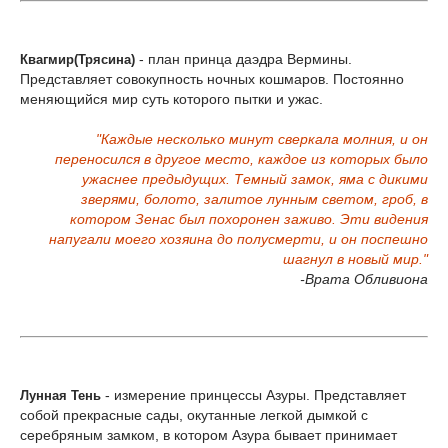
- план принца даэдра Вермины.
Квагмир(Трясина)
Представляет совокупность ночных кошмаров. Постоянно
меняющийся мир суть которого пытки и ужас.
"Каждые несколько минут сверкала молния, и он
переносился в другое место, каждое из которых было
ужаснее предыдущих. Темный замок, яма с дикими
зверями, болото, залитое лунным светом, гроб, в
котором Зенас был похоронен заживо. Эти видения
напугали моего хозяина до полусмерти, и он поспешно
шагнул в новый мир."
-Врата Обливиона
- измерение принцессы Азуры. Представляет
Лунная Тень
собой прекрасные сады, окутанные легкой дымкой с
серебряным замком, в котором Азура бывает принимает