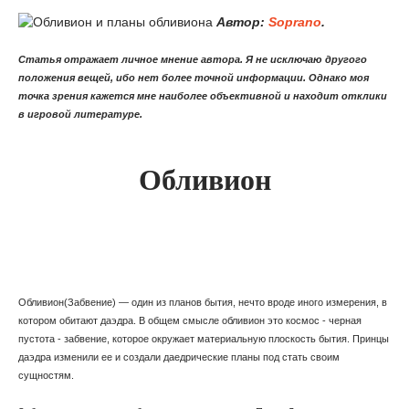
Автор:
Soprano
.
Статья отражает личное мнение автора. Я не исключаю другого
положения вещей, ибо нет более точной информации. Однако моя
точка зрения кажется мне наиболее объективной и находит отклики
в игровой литературе.
Обливион
Обливион(Забвение) — один из планов бытия, нечто вроде иного измерения, в
котором обитают даэдра. В общем смысле обливион это космос - черная
пустота - забвение, которое окружает материальную плоскость бытия. Принцы
даэдра изменили ее и создали даедрические планы под стать своим
сущностям.