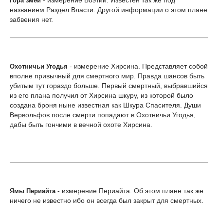
- измерение Боэтии. Известен так же под
Гора змеи
названием Раздел Власти. Другой информации о этом плане
забвения нет.
- измерение Хирсина. Представляет собой
Охотничьи Угодья
вполне привычный для смертного мир. Правда шансов быть
убитым тут гораздо больше. Первый смертный, выбравшийся
из его плана получил от Хирсина шкуру, из которой было
создана броня ныне известная как Шкура Спасителя. Души
Вервольфов после смерти попадают в Охотничьи Угодья,
дабы быть гончими в вечной охоте Хирсина.
- измерение Периайта. Об этом плане так же
Ямы Периайта
ничего не известно ибо он всегда был закрыт для смертных.