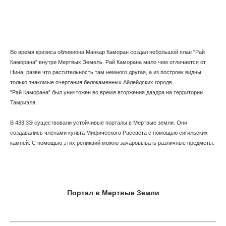
Во время кризиса обливиона Манкар Каморан создал небольшой план "Рай
Каморана" внутри Мертвых Земель. Рай Каморана мало чем отличается от
Нина, разве что растительность там немного другая, а из построек видны
только знакомые очертания белокаменных Айлейдских городв.
"Рай Каморана" был уничтожен во время вторжения даэдра на территории
Тамриэля.
В 433 3Э существовали устойчивые порталы в Мертвые земли. Они
создавались членами культа Мифического Рассвета с помощью сигильских
камней. С помощью этих реликвий можно зачаровывать различные предметы.
Портал в Мертвые Земли