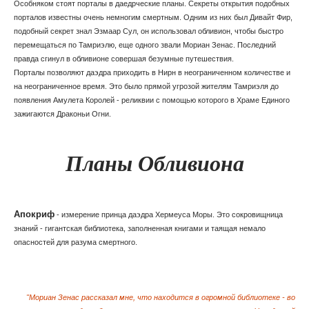
Особняком стоят порталы в даедрческие планы. Секреты открытия подобных
порталов известны очень немногим смертным. Одним из них был Дивайт Фир,
подобный секрет знал Эзмаар Сул, он использовал обливион, чтобы быстро
перемещаться по Тамриэлю, еще одного звали Мориан Зенас. Последний
правда сгинул в обливионе совершая безумные путешествия.
Порталы позволяют даэдра приходить в Нирн в неограниченном количестве и
на неограниченное время. Это было прямой угрозой жителям Тамриэля до
появления Амулета Королей - реликвии с помощью которого в Храме Единого
зажигаются Драконьи Огни.
Планы Обливиона
Апокриф
- измерение принца даэдра Хермеуса Моры. Это сокровищница
знаний - гигантская библиотека, заполненная книгами и таящая немало
опасностей для разума смертного.
"Мориан Зенас рассказал мне, что находится в огромной библиотеке - во