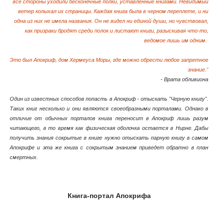
все стороны уходили бесконечные полки, уставленные книгами. Невидимый
ветер колыхал их страницы. Каждая книга была в черном переплете, и ни
одна из них не имела названия. Он не видел ни единой души, но чувствовал,
как призраки бродят среди полок и листают книги, разыскивая что-то,
ведомое лишь им одним.
Это был Апокриф, дом Хермеуса Моры, где можно обрести любое запретное
знание."
- Врата обливиона
Один из известных способов попасть в Апокриф - отыскать "Черную книгу".
Таких книг несколько и они являются своеобразными порталами. Однако в
отличие от обычных порталов книга переносит в Апокриф лишь разум
читающего, в то время как физическая оболочка остается в Нирне. Дабы
получить знания сокрытые в книге нужно отыскать парную книгу в самом
Апокрифе и эта же книга с сокрытым знанием приведет обратно в план
смертных.
Книга-портал Апокрифа