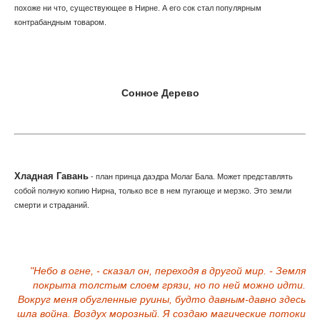
похоже ни что, существующее в Нирне. А его сок стал популярным
контрабандным товаром.
Сонное Дерево
Хладная Гавань
- план принца даэдра Молаг Бала. Может представлять
собой полную копию Нирна, только все в нем пугающе и мерзко. Это земли
смерти и страданий.
"Небо в огне, - сказал он, переходя в другой мир. - Земля
покрыта толстым слоем грязи, но по ней можно идти.
Вокруг меня обугленные руины, будто давным-давно здесь
шла война. Воздух морозный. Я создаю магические потоки