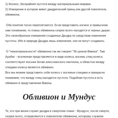
1) Космос, бескрайняя пустота между материальными мирами.
2) Измерение в котором живет даедрический принц или другой повелитель
обливиона.
Оба понятия тесно переплетаются. Если представить космос в привычном
нам понимании, то планы обливиона скорее всего находятся в черных дырах.
Это своеобразные измерения созданные Даэдра по средствам изменения
пустоты. Ибо в природе Даэдра лишь изменения, они не могут создавать.
О "нематериальности" обливиона так же говорят "36 уроков Вивека". Там
Аурбис - вселенная представляется в виде колеса, восемь спиц колеса
соответствуют восьми богам алессианского пантеона, а областью между
спицами колеса является обливион.
Все мы можем представить себе колесо с восемью спицами и прекрасно
понимаем, что между спиц находится пустота. Подобная пустота и есть
обливион в представлении Вивека.
Обливион и Мундус
Те, кто при жизни служит даэдра в смертном плане - Мундусе, после смерти,
скорее всего, отправляются к повелителю обливиона, которому служили.