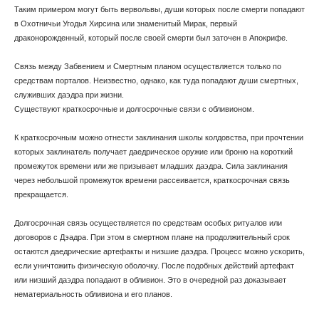
Таким примером могут быть вервольвы, души которых после смерти попадают
в Охотничьи Угодья Хирсина или знаменитый Мирак, первый
драконорожденный, который после своей смерти был заточен в Апокрифе.
Связь между Забвением и Смертным планом осуществляется только по
средствам порталов. Неизвестно, однако, как туда попадают души смертных,
служивших даэдра при жизни.
Существуют краткосрочные и долгосрочные связи с обливионом.
К краткосрочным можно отнести заклинания школы колдовства, при прочтении
которых заклинатель получает даедрическое оружие или броню на короткий
промежуток времени или же призывает младших даэдра. Сила заклинания
через небольшой промежуток времени рассеивается, краткосрочная связь
прекращается.
Долгосрочная связь осуществляется по средствам особых ритуалов или
договоров с Дэадра. При этом в смертном плане на продолжительный срок
остаются даедрические артефакты и низшие даэдра. Процесс можно ускорить,
если уничтожить физическую оболочку. После подобных действий артефакт
или низший даэдра попадают в обливион. Это в очередной раз доказывает
нематериальность обливиона и его планов.