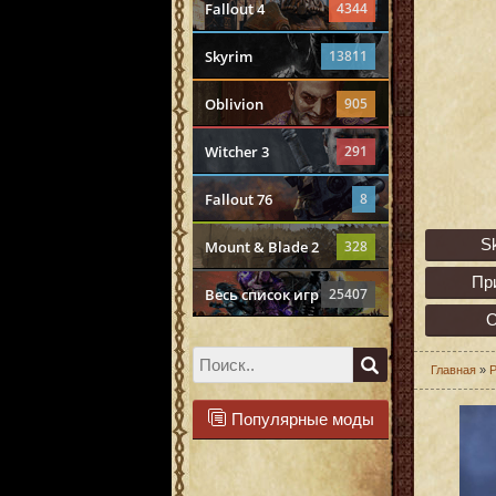
Fallout 4
4344
Skyrim
13811
Oblivion
905
Witcher 3
291
Fallout 76
8
S
Mount & Blade 2
328
Пр
Весь список игр
25407
О
Главная
»
Р
Популярные моды