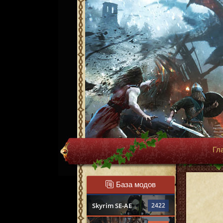
Гл
База модов
Skyrim SE-AE
2422