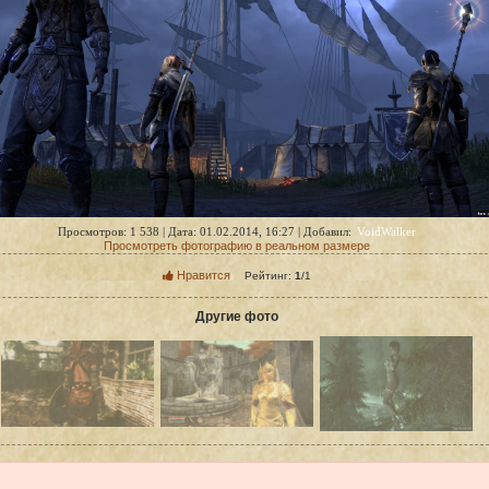
VoidWalker
Просмотров: 1 538 | Дата: 01.02.2014, 16:27 | Добавил:
Просмотреть фотографию в реальном размере
Нравится
Рейтинг:
1
/
1
Другие фото