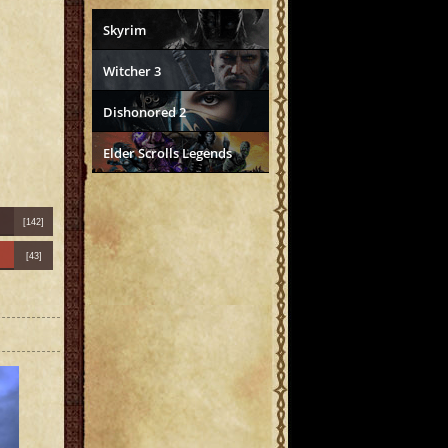
Skyrim
Witcher 3
Dishonored 2
Elder Scrolls Legends
[142]
[43]