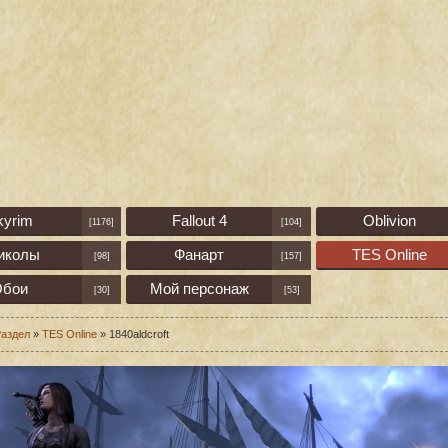
kyrim
Fallout 4
Oblivion
[1176]
[104]
иколы
Фанарт
TES Online
[98]
[157]
бои
Мой персонаж
[30]
[53]
аздел
»
TES Online
» 1840aldcroft