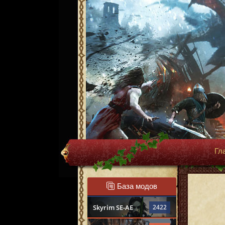
Гл
База модов
Skyrim SE-AE
2422