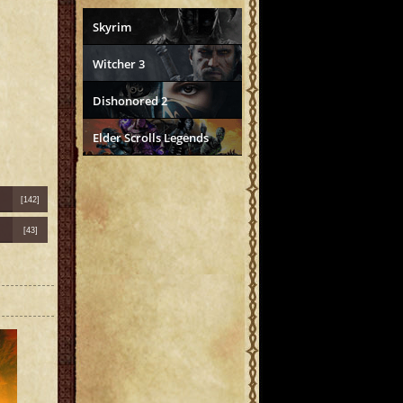
Skyrim
Witcher 3
Dishonored 2
Elder Scrolls Legends
[142]
[43]