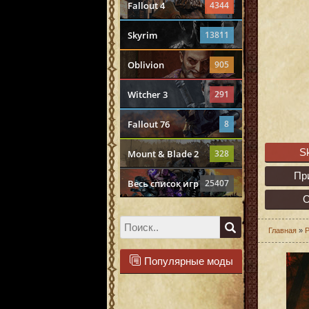
Fallout 4
4344
Skyrim
13811
Oblivion
905
Witcher 3
291
Fallout 76
8
S
Mount & Blade 2
328
Пр
Весь список игр
25407
О
Главная
»
Р
Популярные моды