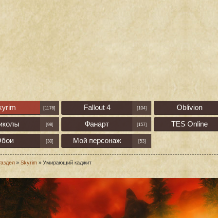
kyrim
Fallout 4
Oblivion
[1176]
[104]
иколы
Фанарт
TES Online
[98]
[157]
бои
Мой персонаж
[30]
[53]
аздел
»
Skyrim
» Умирающий каджит