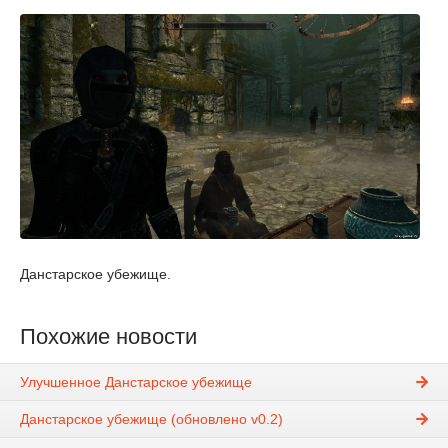
Данстарское убежище.
Похожие новости
Улучшенное Данстарское убежище
Данстарское убежище (обновлено v0.2)