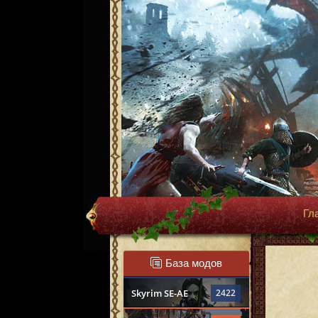
Гл
База модов
Skyrim SE-AE
2422