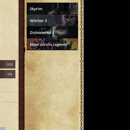
Skyrim
Witcher 3
Dishonored 2
Elder Scrolls Legends
[142]
[43]