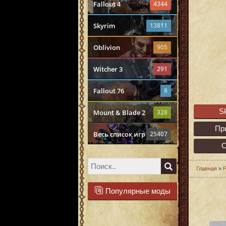
Fallout 4
4344
Skyrim
13811
Oblivion
905
Witcher 3
291
Fallout 76
8
S
Mount & Blade 2
328
Пр
Весь список игр
25407
О
Главная
»
Р
Популярные моды