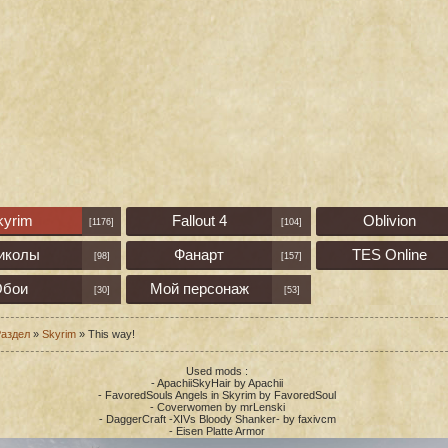
kyrim
Fallout 4
Oblivion
[1176]
[104]
иколы
Фанарт
TES Online
[98]
[157]
бои
Мой персонаж
[30]
[53]
аздел
»
Skyrim
» This way!
Used mods :
- ApachiiSkyHair by Apachii
- FavoredSouls Angels in Skyrim by FavoredSoul
- Coverwomen by mrLenski
- DaggerCraft -XIVs Bloody Shanker- by faxivcm
- Eisen Platte Armor