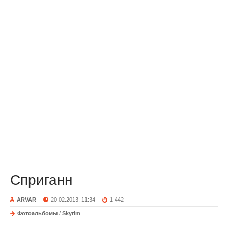
Сприганн
ARVAR
20.02.2013, 11:34
1 442
Фотоальбомы
/
Skyrim