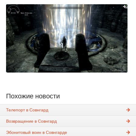
Похожие новости
Телепорт в Совнгард
Возвращение в Совнгард
Эбонитовый воин в Совнгарде