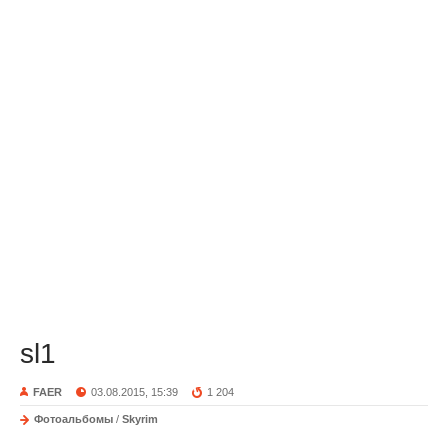
sl1
FAER
03.08.2015, 15:39
1 204
Фотоальбомы
/
Skyrim