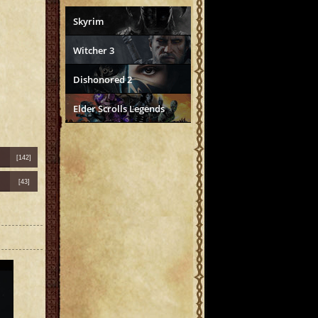
Skyrim
Witcher 3
Dishonored 2
Elder Scrolls Legends
[142]
[43]