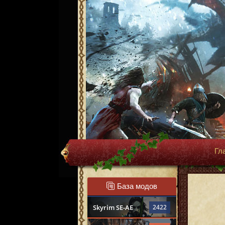
Гл
База модов
Skyrim SE-AE
2422