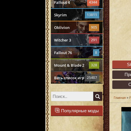
Fallout 4
4344
Skyrim
13811
Oblivion
905
Witcher 3
291
Fallout 76
8
S
Mount & Blade 2
328
Пр
Весь список игр
25407
О
Главная
»
Р
Популярные моды