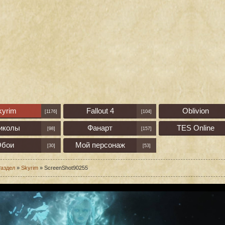
kyrim
Fallout 4
Oblivion
[1176]
[104]
иколы
Фанарт
TES Online
[98]
[157]
бои
Мой персонаж
[30]
[53]
аздел
»
Skyrim
» ScreenShot90255