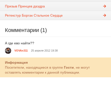
Призыв Принцев даэдра
Ретекстур Боргак Стальное Сердце
Комментарии (1)
А где ево найти??
VOVAn311
25 апреля 2012 19:38
Информация
Посетители, находящиеся в группе
Гости
, не могут
оставлять комментарии к данной публикации.