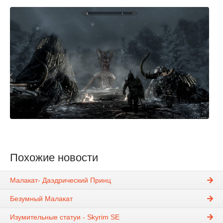
Похожие новости
Малакат- Даэдрический Принц
Безумный Малакат
Изумительные статуи - Skyrim SE