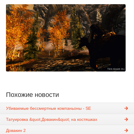
Похожие новости
Убиваемые бессмертные компаньоны - SE
Татуировка &quot;Довакин&quot; на костяшках
Довакин 2