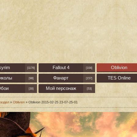
kyrim
Fallout 4
Oblivion
[1176]
[104]
иколы
Фанарт
TES Online
[98]
[157]
бои
Мой персонаж
[30]
[53]
аздел
»
Oblivion
» Oblivion 2015-02-25 23-07-25-01