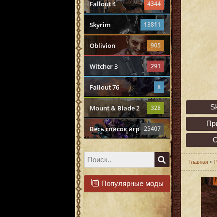
Fallout 4
4344
Skyrim
13811
Oblivion
905
Witcher 3
291
Fallout 76
8
S
Mount & Blade 2
328
Пр
Весь список игр
25407
О
Главная
»
Р
Популярные моды