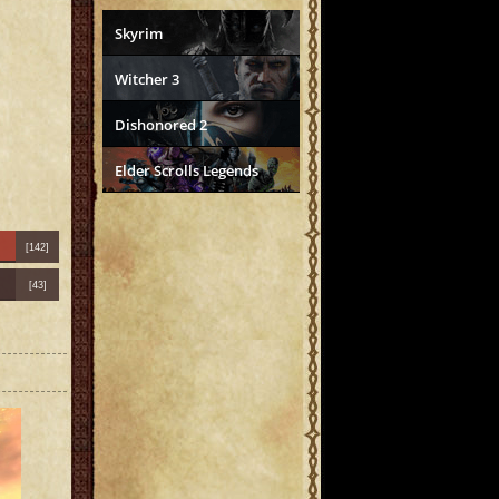
Skyrim
Witcher 3
Dishonored 2
Elder Scrolls Legends
[142]
[43]