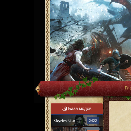
Гл
База модов
Skyrim SE-AE
2422