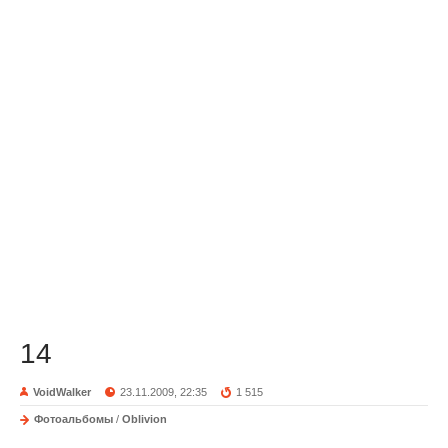
14
VoidWalker
23.11.2009, 22:35
1 515
Фотоальбомы
/
Oblivion