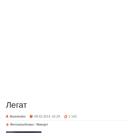
Легат
Numineks
09.02.2014, 02:29
1 142
Фотоальбомы
/
Фанарт