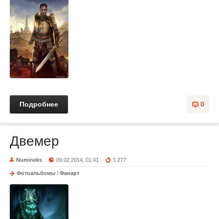
Подробнее
0
Двемер
Numineks
09.02.2014, 01:41
1 277
Фотоальбомы
/
Фанарт