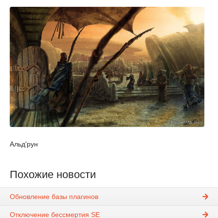
Альд'рун
Похожие новости
Обновление базы плагинов
Отключение бессмертия SE