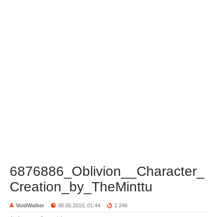
6876886_Oblivion__Character_
Creation_by_TheMinttu
VoidWalker
06.06.2010, 01:44
1 246