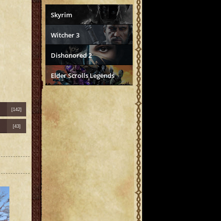
Skyrim
Witcher 3
Dishonored 2
Elder Scrolls Legends
[142]
[43]