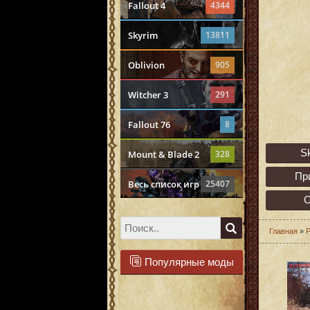
Fallout 4
4344
Skyrim
13811
Oblivion
905
Witcher 3
291
Fallout 76
8
S
Mount & Blade 2
328
Пр
Весь список игр
25407
О
Главная
»
Р
Популярные моды