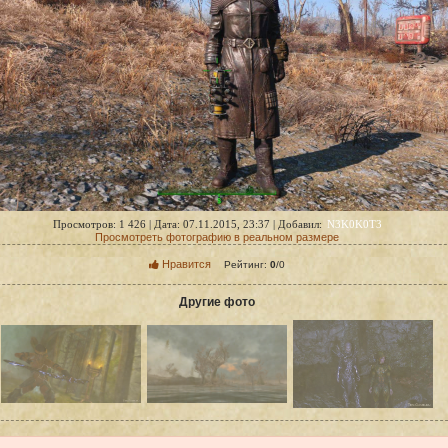
N3K0K0T3
Просмотров: 1 426 | Дата: 07.11.2015, 23:37 | Добавил:
Просмотреть фотографию в реальном размере
Нравится
Рейтинг:
0
/
0
Другие фото