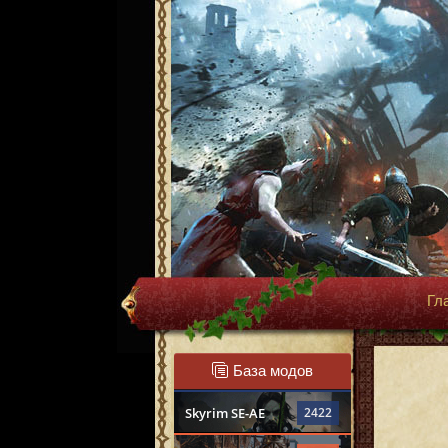
Гл
База модов
Skyrim SE-AE
2422