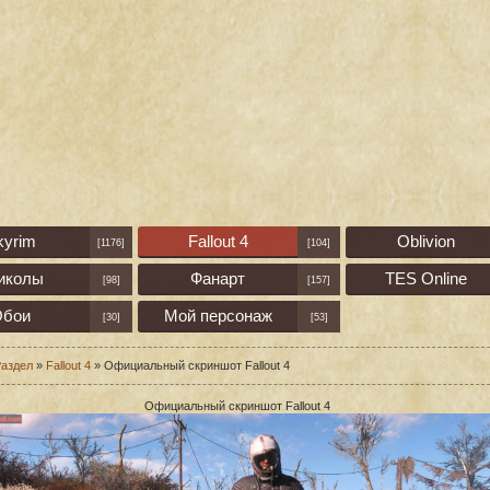
kyrim
Fallout 4
Oblivion
[1176]
[104]
иколы
Фанарт
TES Online
[98]
[157]
бои
Мой персонаж
[30]
[53]
аздел
»
Fallout 4
» Официальный скриншот Fallout 4
Официальный скриншот Fallout 4