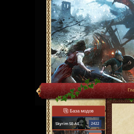
Гл
База модов
Skyrim SE-AE
2422