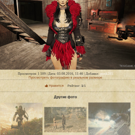
punk285
Просмотров: 1 509 | Дата: 03.08.2016, 11:46 | Добавил:
Просмотреть фотографию в реальном размере
Нравится
Рейтинг:
1
/
1
Другие фото