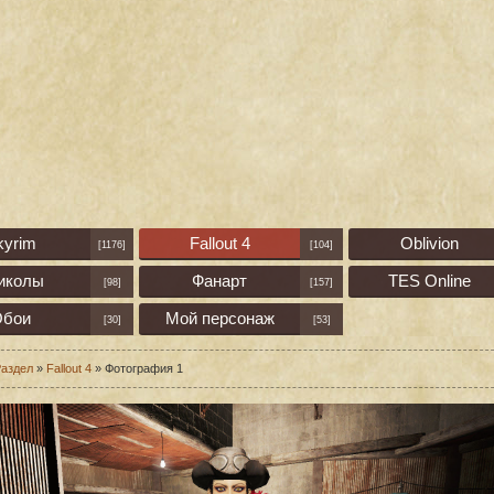
kyrim
Fallout 4
Oblivion
[1176]
[104]
иколы
Фанарт
TES Online
[98]
[157]
бои
Мой персонаж
[30]
[53]
аздел
»
Fallout 4
» Фотография 1