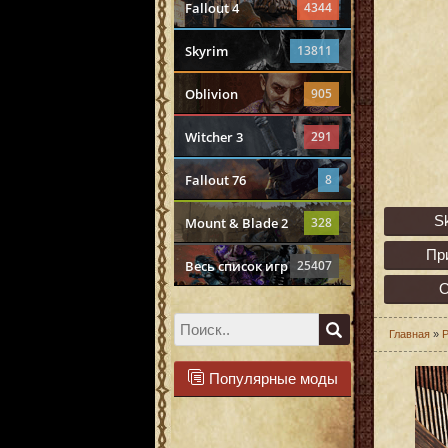
Fallout 4
4344
Skyrim
13811
Oblivion
905
Witcher 3
291
Fallout 76
8
S
Mount & Blade 2
328
Пр
Весь список игр
25407
О
Главная
»
Р
Популярные моды