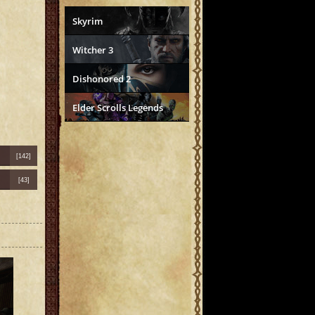
Skyrim
Witcher 3
Dishonored 2
Elder Scrolls Legends
[142]
[43]