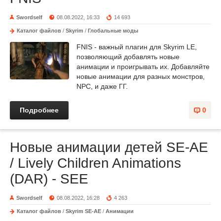
Swordself
08.08.2022, 16:33
14 693
Каталог файлов
/
Skyrim
/
Глобальные моды
FNIS - важный плагин для Skyrim LE,
позволяющий добавлять новые
анимации и проигрывать их. Добавляйте
новые анимации для разных монстров,
NPC, и даже ГГ.
Подробнее
0
Новые анимации детей SE-AE
/ Lively Children Animations
(DAR) - SEE
Swordself
08.08.2022, 16:28
4 263
Каталог файлов
/
Skyrim SE-AE
/
Анимации