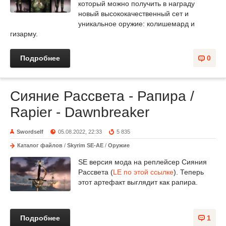
который можно получить в награду
новый высококачественный сет и
уникальное оружие: колишемард и
гизарму.
Подробнее
0
Сияние Рассвета - Рапира /
Rapier - Dawnbreaker
Swordself
05.08.2022, 22:33
5 835
Каталог файлов
/
Skyrim SE-AE
/
Оружие
SE версия мода на реплейсер Сияния
Рассвета (
LE по этой ссылке
). Теперь
этот артефакт выглядит как рапира.
Подробнее
1