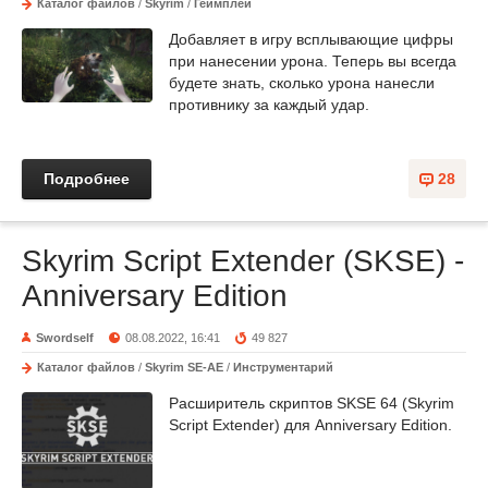
Каталог файлов
/
Skyrim
/
Геймплей
Добавляет в игру всплывающие цифры
при нанесении урона. Теперь вы всегда
будете знать, сколько урона нанесли
противнику за каждый удар.
Подробнее
28
Skyrim Script Extender (SKSE) -
Anniversary Edition
Swordself
08.08.2022, 16:41
49 827
Каталог файлов
/
Skyrim SE-AE
/
Инструментарий
Расширитель скриптов SKSE 64 (Skyrim
Script Extender) для Anniversary Edition.