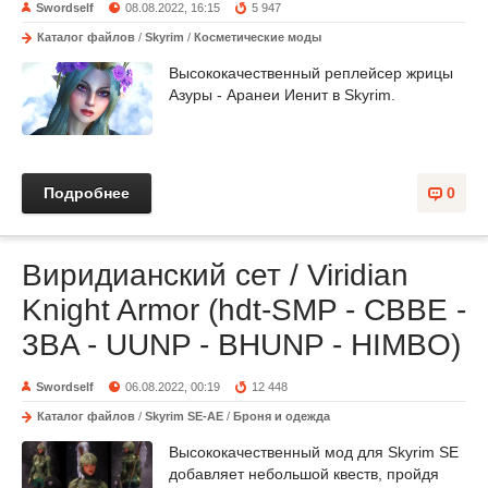
Swordself
08.08.2022, 16:15
5 947
Каталог файлов
/
Skyrim
/
Косметические моды
Высококачественный реплейсер жрицы
Азуры - Аранеи Иенит в Skyrim.
Подробнее
0
Виридианский сет / Viridian
Knight Armor (hdt-SMP - CBBE -
3BA - UUNP - BHUNP - HIMBO)
Swordself
06.08.2022, 00:19
12 448
Каталог файлов
/
Skyrim SE-AE
/
Броня и одежда
Высококачественный мод для Skyrim SE
добавляет небольшой квеств, пройдя