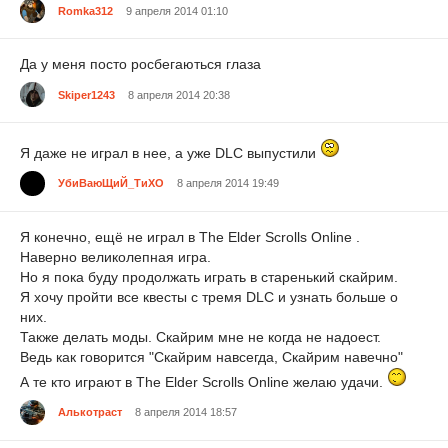
Romka312
9 апреля 2014 01:10
Да у меня посто росбегаються глаза
Skiper1243
8 апреля 2014 20:38
Я даже не играл в нее, а уже DLC выпустили
УбиВаюЩиЙ_ТиХО
8 апреля 2014 19:49
Я конечно, ещё не играл в The Elder Scrolls Online .
Наверно великолепная игра.
Но я пока буду продолжать играть в старенький скайрим.
Я хочу пройти все квесты с тремя DLC и узнать больше о
них.
Также делать моды. Скайрим мне не когда не надоест.
Ведь как говорится "Скайрим навсегда, Скайрим навечно"
А те кто играют в The Elder Scrolls Online желаю удачи.
Алькотраст
8 апреля 2014 18:57