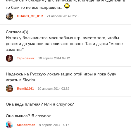
то баги то не все исправили..
GUARD_OF_lOR
21 апреля 2014 02:25
Согласен)))
Но так у большинства масштабных игр: вместо того, чтобы
довсети до ума они навешивают нового. Так и дырки "менее
заметны"
Терновник
10 апреля 2014 09:12
Надеюсь на Русскую локализацию отой игры а пока буду
играть в Skyrim
Romik1961
10 апреля 2014 03:32
Она ведь платная? Или я слоупок?
Она вышла? Я слоупок.
Slenderman
9 апреля 2014 14:17