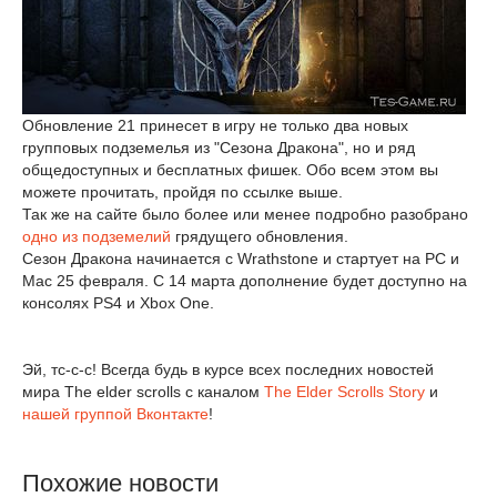
Обновление 21 принесет в игру не только два новых
групповых подземелья из "Сезона Дракона", но и ряд
общедоступных и бесплатных фишек. Обо всем этом вы
можете прочитать, пройдя по ссылке выше.
Так же на сайте было более или менее подробно разобрано
одно из подземелий
грядущего обновления.
Сезон Дракона начинается с Wrathstone и стартует на PC и
Mac 25 февраля. С 14 марта дополнение будет доступно на
консолях PS4 и Xbox One.
Эй, тс-с-с! Всегда будь в курсе всех последних новостей
мира The elder scrolls с каналом
The Elder Scrolls Story
и
нашей группой Вконтакте
!
Похожие новости