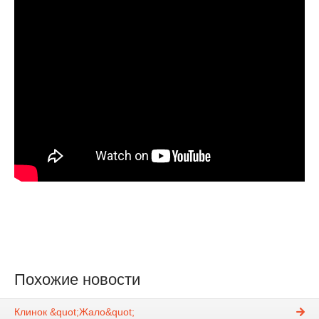
Похожие новости
Клинок &quot;Жало&quot;