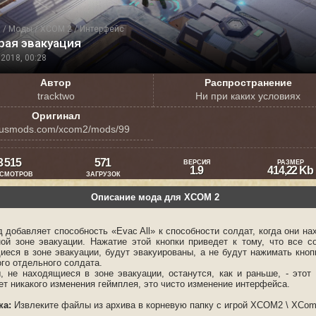
я
/
Моды
/
XCOM 2
/
Интерфейс
рая эвакуация
2018, 00:28
Автор
Распространение
tracktwo
Ни при каких условиях
Оригинал
usmods.com/xcom2/mods/99
3 515
571
ВЕРСИЯ
РАЗМЕР
1.9
414,22 Kb
СМОТРОВ
ЗАГРУЗОК
Описание мода для XCOM 2
 добавляет способность «Evac All» к способности солдат, когда они на
ной зоне эвакуации. Нажатие этой кнопки приведет к тому, что все с
иеся в зоне эвакуации, будут эвакуированы, а не будут нажимать кноп
го отдельного солдата.
, не находящиеся в зоне эвакуации, останутся, как и раньше, - этот
ет никакого изменения геймплея, это чисто изменение интерфейса.
ка:
Извлеките файлы из архива в корневую папку с игрой XCOM2 \ XCo