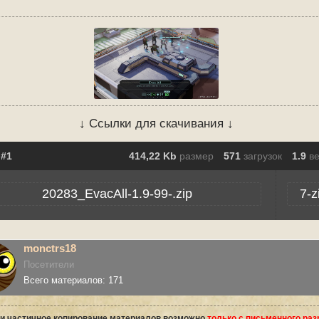
↓ Ссылки для скачивания ↓
414,22 Kb
размер
571
загрузок
1.9
в
20283_EvacAll-1.9-99-.zip
7-z
monctrs18
Посетители
Всего материалов: 171
и частичное копирование материалов возможно
только с письменного ра