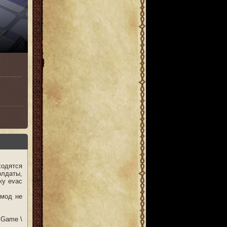
ходятся
олдаты,
ку evac
 мод не
mGame \