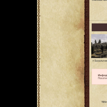
» Базальтов
Инфор
Посети
TES-