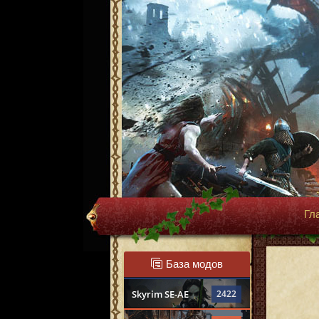
Гл
База модов
Skyrim SE-AE
2422