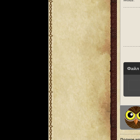
Файл
Полное ил