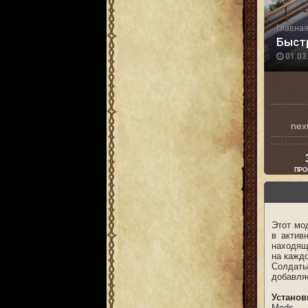
Главна
Быст
01.03.
nex
ПРО
Этот мод
в актив
находящ
на каждо
Солдаты
добавля
Установ
Mods.