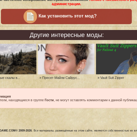
администрации.
Как установить этот мод?
Другие интересные моды:
ые скалы в...
» Пресет Майли Сайрус...
» Vault Suit Zipper
мация
тели, находящиеся в группе
Гости
, не могут оставлять комментарии к данной публикац
GAME.COM© 2009-2026
. Все материалы, размещённые на этом сайте, являются собственностью их в