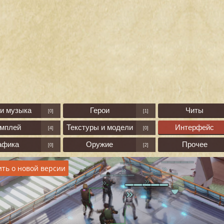
 и музыка
Герои
Читы
[0]
[1]
ймплей
Текстуры и модели
Интерфейс
[4]
[0]
афика
Оружие
Прочее
[0]
[2]
ть о новой версии