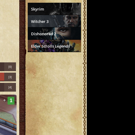
Skyrim
Witcher 3
Dishonored 2
Elder Scrolls Legends
[0]
[3]
[4]
+
1