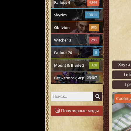
Fallout 4
4344
Skyrim
13811
Oblivion
905
Witcher 3
291
Fallout 76
8
Звуки
Mount & Blade 2
328
Ге
Весь список игр
25407
Гр
Сообщи
Популярные моды