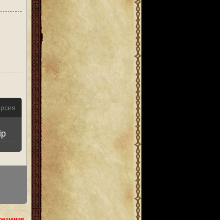
ерсия
ip
зрешения