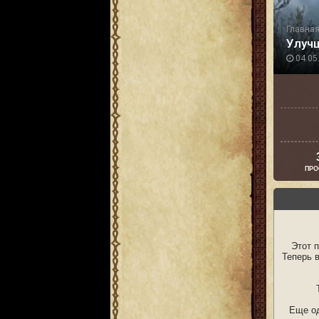
Главна
Улуч
04.05.
ПРО
Этот 
Теперь 
Еще од