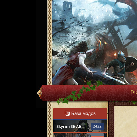
Гл
База модов
Skyrim SE-AE
2422