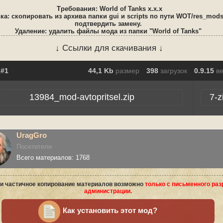
Требования: World of Tanks x.x.x
ка: скопировать из архива папки gui и scripts по пути WOT/res_mods/
подтвердить замену.
Удаление: удалить файлы мода из папки "World of Tanks"
↓ Ссылки для скачивания ↓
44,1 Kb
размер
398
загрузок
0.9.15
в
13984_mod-avtopritsel.zip
7-z
UragGro
Посетители
Всего материалов: 1768
и частичное копирование материалов возможно
только с письменного ра
администрации.
Как установить этот мод?