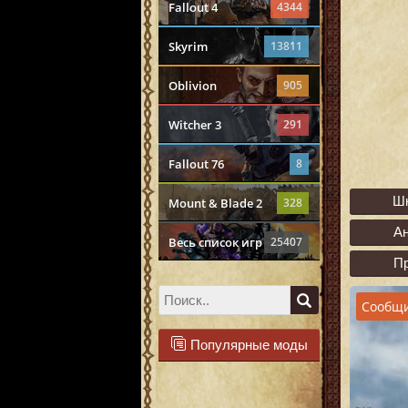
Fallout 4
4344
Skyrim
13811
Oblivion
905
Witcher 3
291
Fallout 76
8
Ш
Mount & Blade 2
328
А
Весь список игр
25407
П
Сообщи
Популярные моды