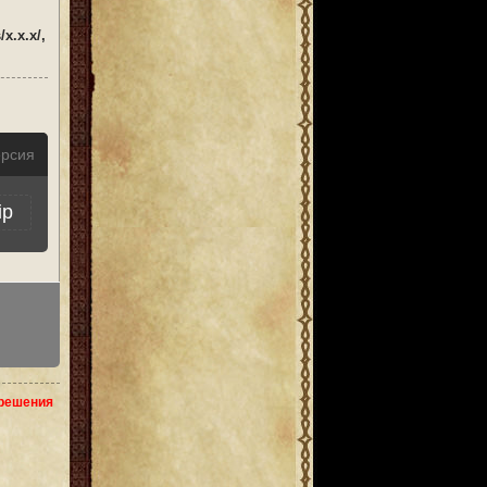
x.x.x/,
ерсия
ip
зрешения