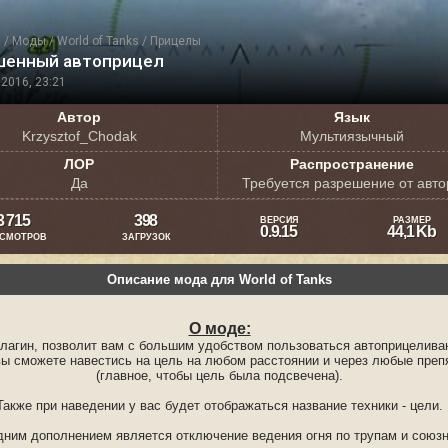
я
/
Моды
/
World of Tanks
/
Прицелы
шенный автоприцел
2016, 23:21
Автор
Язык
Krzysztof_Chodak
Мультиязычный
ЛОР
Распространение
Да
Требуется разрешение от авто
3 715
398
ВЕРСИЯ
РАЗМЕР
0.9.15
44,1 Kb
СМОТРОВ
ЗАГРУЗОК
Описание мода для World of Tanks
О моде:
плагин, позволит вам с большим удобством пользоваться автоприцелива
вы сможете навестись на цель на любом расстоянии и через любые преп
(главное, чтобы цель была подсвечена).
Также при наведении у вас будет отображаться название техники - цели.
ним дополнением является отключение ведения огня по трупам и союзн