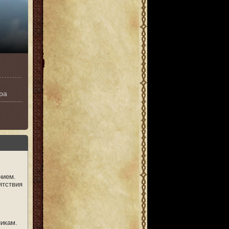
ра
нием.
ятствия
икам.