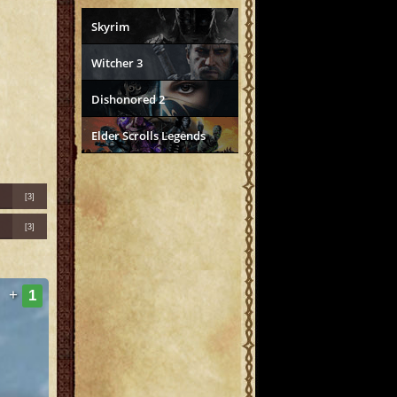
Skyrim
Witcher 3
Dishonored 2
Elder Scrolls Legends
[3]
[3]
+
1