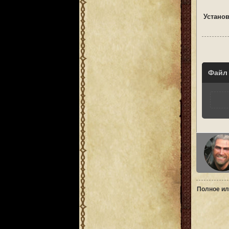
Установ
Файл
Полное ил