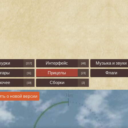
курки
Интерфейс
Музыка и звуки
[217]
[46]
нгары
Прицелы
Флаги
[11]
[23]
рочее
Сборки
[19]
[2]
ть о новой версии