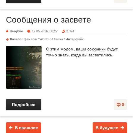
Сообщения о засвете
UragGro
17.05.2016, 00:27
2 374
Каталог файлов
/
World of Tanks
/
Интерфейс
С этим модом, ваши союзники будут
точно знать, когда вы засветились.
Подробнее
0
В прошлое
В будущее