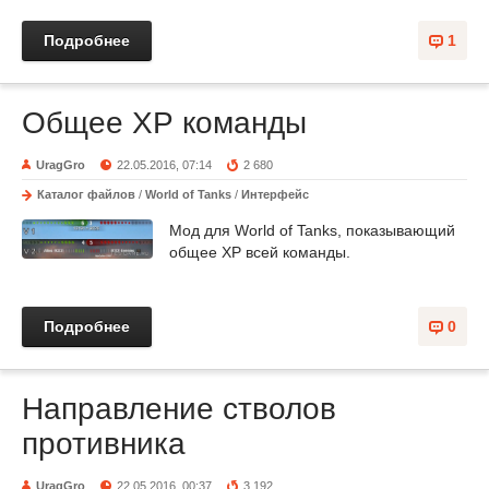
Подробнее
1
Общее ХР команды
UragGro
22.05.2016, 07:14
2 680
Каталог файлов
/
World of Tanks
/
Интерфейс
Мод для World of Tanks, показывающий
общее ХР всей команды.
Подробнее
0
Направление стволов
противника
UragGro
22.05.2016, 00:37
3 192