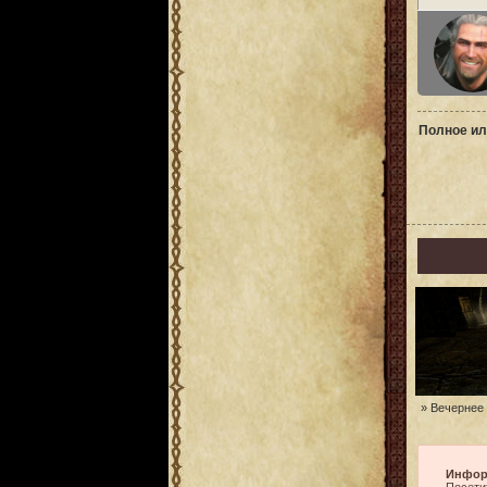
Полное ил
» Вечернее 
Инфор