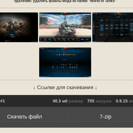
Удаление: удалить файлы мода из папки "World of Tanks"
↓ Ссылки для скачивания ↓
48.3 мб
размер
705
загрузок
0.9.15
в
Скачать файл
7-zip