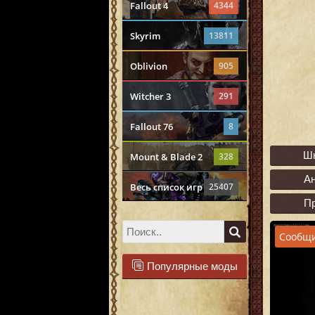
Fallout 4
4344
Skyrim
13811
Oblivion
905
Witcher 3
291
Fallout 76
8
Ш
Mount & Blade 2
328
А
Весь список игр
25407
П
Сообщи
Популярные моды