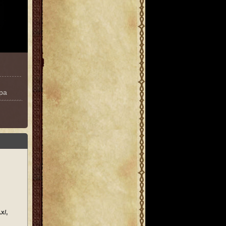
ра
x/,