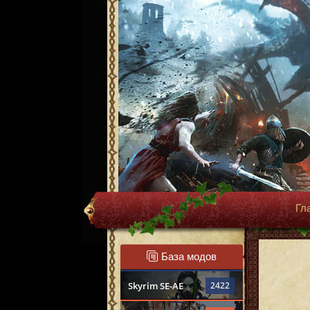
Гл
База модов
Skyrim SE-AE
2422