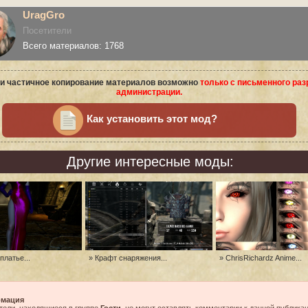
UragGro
Посетители
Всего материалов: 1768
и частичное копирование материалов возможно
только с письменного ра
администрации.
Как установить этот мод?
Другие интересные моды:
платье...
» Крафт снаряжения...
» ChrisRichardz Anime...
мация