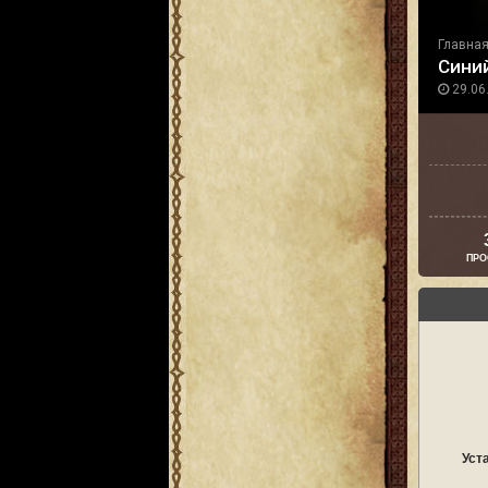
Главна
Сини
29.06.
ПРО
Уст