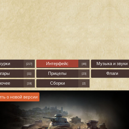
курки
Интерфейс
Музыка и звуки
[217]
[46]
нгары
Прицелы
Флаги
[11]
[23]
рочее
Сборки
[19]
[2]
ть о новой версии