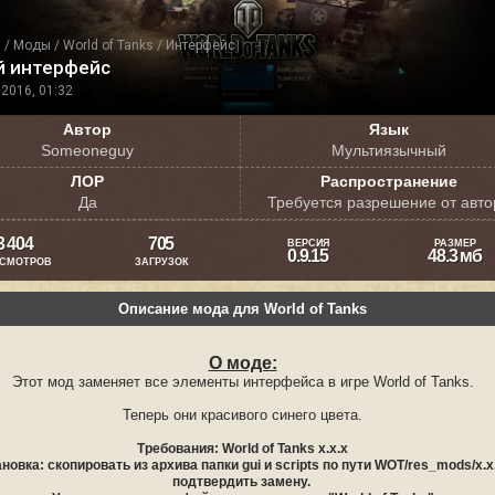
я
/
Моды
/
World of Tanks
/
Интерфейс
й интерфейс
2016, 01:32
Автор
Язык
Someoneguy
Мультиязычный
ЛОР
Распространение
Да
Требуется разрешение от авто
3 404
705
ВЕРСИЯ
РАЗМЕР
0.9.15
48.3 мб
СМОТРОВ
ЗАГРУЗОК
Описание мода для World of Tanks
О моде:
Этот мод заменяет все элементы интерфейса в игре World of Tanks.
Теперь они красивого синего цвета.
Требования: World of Tanks x.x.x
ановка: скопировать из архива папки gui и scripts по пути WOT/res_mods/x.x.
подтвердить замену.