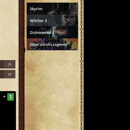
Skyrim
Witcher 3
Dishonored 2
Elder Scrolls Legends
[3]
[3]
+
1