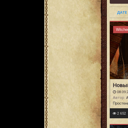
ДАТЕ
Witche
Новый
08.09.
Автор:
A
Простен
2 652