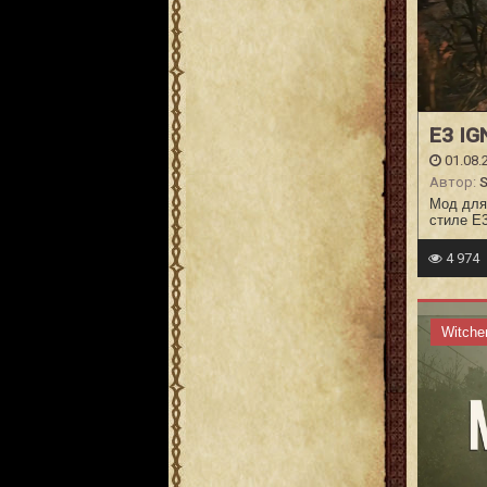
E3 IG
01.08.
Автор:
Мод для 
стиле E3
4 974
Witche