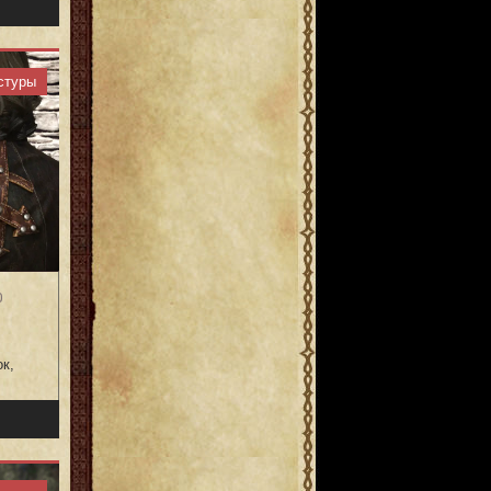
стуры
0
к,