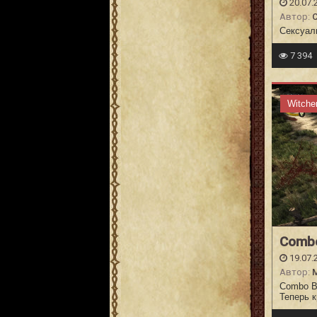
20.07.
Автор:
C
Сексуал
7 394
Witche
Comb
19.07.
Автор:
Combo Bl
Теперь к