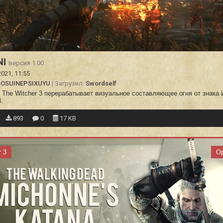
NI
версия 1.00
2021, 11:55
SOSUINEPSIXUYU
| Загрузил:
Swordself
The Witcher 3 перерабатывает визуальное составляющее огня от знака 
.
893
0
17 KB
r 3
О