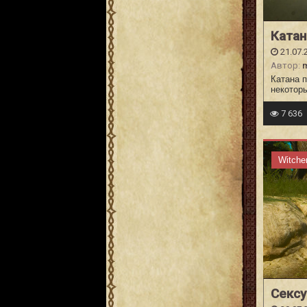
Катан
21.07.
Автор:
m
Катана 
некотор
7 636
Witche
Сексу