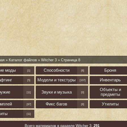
ная
»
Каталог файлов
»
Witcher 3
» Страница 8
ие моды
Способности
Броня
[1]
[6]
афтинг
Модели и текстуры
Инвентарь
[5]
[107]
Объекты и
ружие
Звуки и музыка
[11]
[0]
предметы
ймплей
Фикс багов
Утилиты
[97]
[8]
Читы
[11]
Всего материалов в разделе Witcher 3:
291