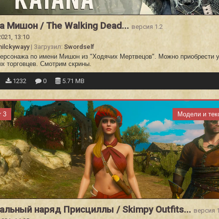
а Мишон / The Walking Dead...
версия 1.2
2021, 13:10
ilckywayy
| Загрузил:
Swordself
персонажа по имени Мишон из "Ходячих Мертвецов". Можно приобрести 
ых торговцев. Смотрим скрины.
1232
0
5.71 MB
r 3
Модели и тек
альный наряд Присциллы / Skimpy Outfits...
версия 1