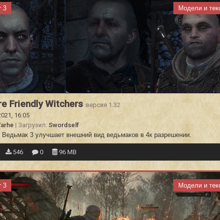
r 3
Модели и тек
re Friendly Witchers
версия 1.32
2021, 16:05
arhe
| Загрузил:
Swordself
 Ведьмак 3 улучшает внешний вид ведьмаков в 4к разрешении.
546
0
96 MB
r 3
Модели и тек