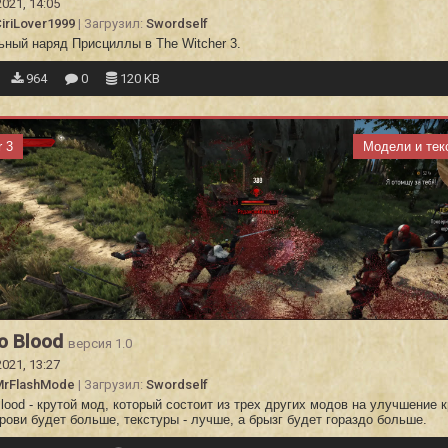
2021, 14:05
iriLover1999
| Загрузил:
Swordself
ьный наряд Присциллы в The Witcher 3.
964
0
120 KB
r 3
Модели и тек
o Blood
версия 1.0
2021, 13:27
MrFlashMode
| Загрузил:
Swordself
ood - крутой мод, который состоит из трех других модов на улучшение к
рови будет больше, текстуры - лучше, а брызг будет гораздо больше.