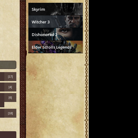
Skyrim
Witcher 3
Dishonored 2
Elder Scrolls Legends
[17]
[4]
[6]
[18]