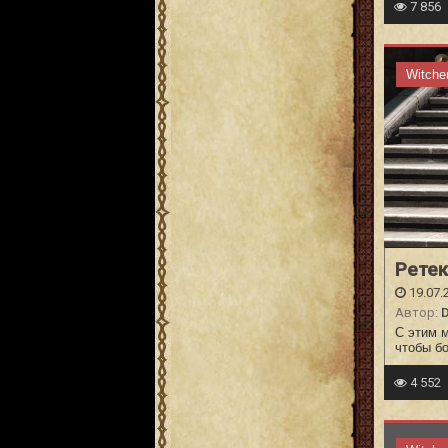
7 856
Witche
Ретек
19.07.
Автор:
D
С этим м
чтобы б
4 552