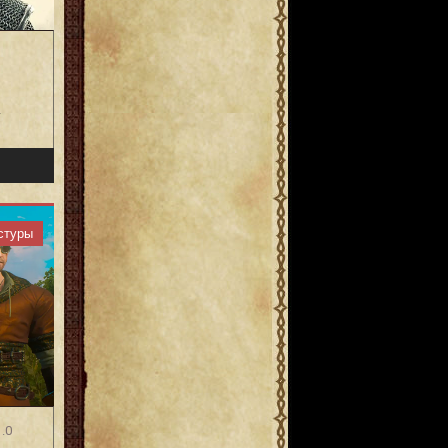
у
стуры
.0