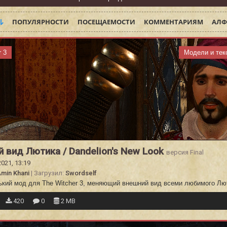
ПОПУЛЯРНОСТИ
ПОСЕЩАЕМОСТИ
КОММЕНТАРИЯМ
АЛФ
r 3
Модели и тек
 вид Лютика / Dandelion's New Look
версия Final
2021, 13:19
min Khani
| Загрузил:
Swordself
ький мод для The Witcher 3, меняющий внешний вид всеми любимого Лю
420
0
2 MB