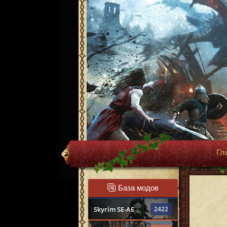
Гл
База модов
Skyrim SE-AE
2422