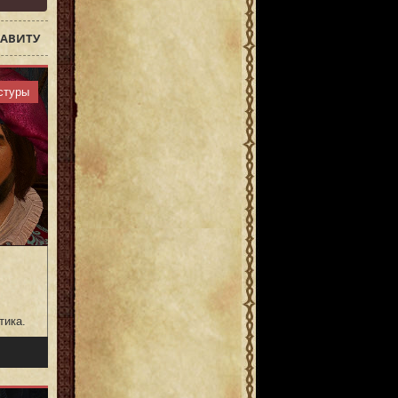
АВИТУ
стуры
тика.