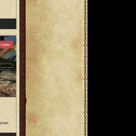
стуры
рови.