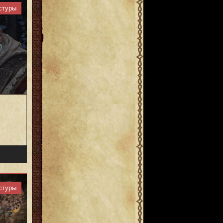
стуры
стуры