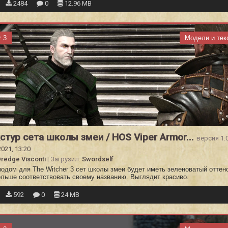
2484
0
12.96 MB
r 3
Модели и тек
стур сета школы змеи / HOS Viper Armor...
версия 1.
2021, 13:20
redge Visconti
| Загрузил:
Swordself
одом для The Witcher 3 сет школы змеи будет иметь зеленоватый оттено
ольше соответствовать своему названию. Выглядит красиво.
592
0
24 MB