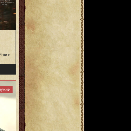
Игни в
ружие