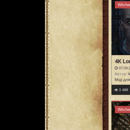
Witche
4K Lo
07.09.
Автор:
V
Мод для
3 488
Witche