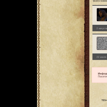
Всего комм
2 август
22 июля 
Инфор
Посети
TES-