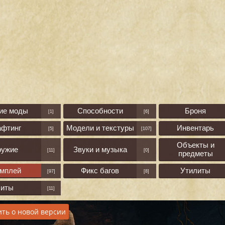
ие моды
Способности
Броня
[1]
[6]
афтинг
Модели и текстуры
Инвентарь
[5]
[107]
Объекты и
ружие
Звуки и музыка
[11]
[0]
предметы
ймплей
Фикс багов
Утилиты
[97]
[8]
Читы
[11]
ть о новой версии