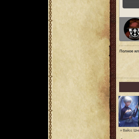
Полное ил
» Вайсс Шн