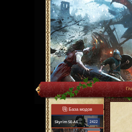
Гл
База модов
Skyrim SE-AE
2422