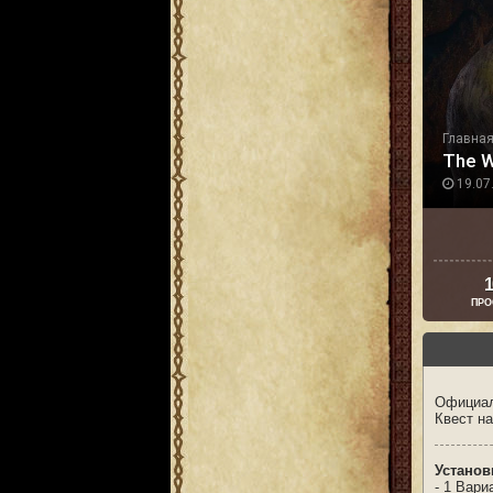
Главна
The W
19.07.
1
ПРО
Официаль
Квест на
Установ
- 1 Вари