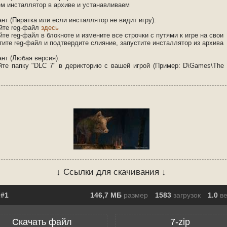
ем инсталлятор в архиве и устанавливаем
ант (Пиратка или если инсталлятор не видит игру):
айте reg-файл
здесь
йте reg-файл в блокноте и измените все строчки с путями к игре на свои
тите reg-файл и подтвердите слияние, запустите инсталлятор из архива
ант (Любая версия):
йте папку "DLC 7" в дерикторию с вашей игрой (Пример: D\Games\The 
↓ Ссылки для скачивания ↓
146,7 МБ
размер
1583
загрузок
1.0
в
Скачать файл
7-zip