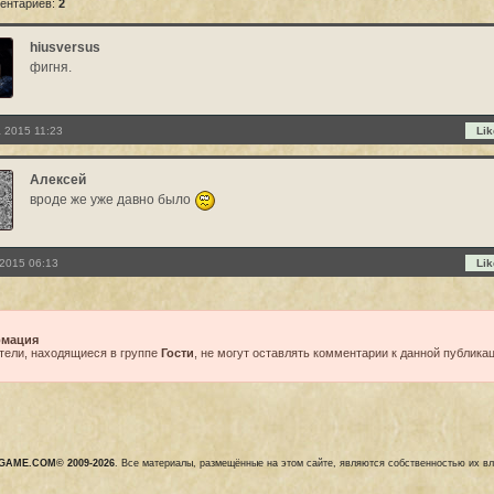
ентариев:
2
hiusversus
фигня.
а 2015 11:23
Lik
Алексей
вроде же уже давно было
2015 06:13
Lik
мация
тели, находящиеся в группе
Гости
, не могут оставлять комментарии к данной публикац
GAME.COM© 2009-2026
. Все материалы, размещённые на этом сайте, являются собственностью их в