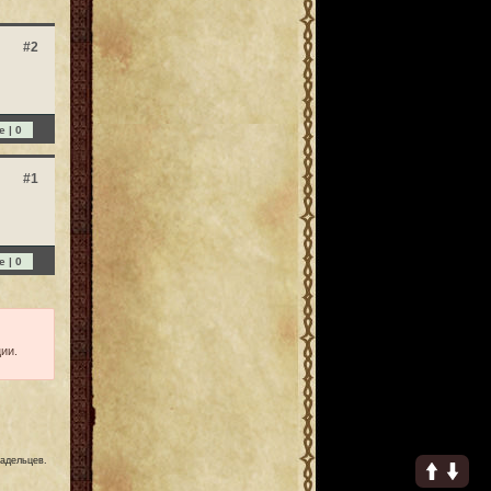
#2
e |
0
#1
e |
0
ии.
ладельцев.