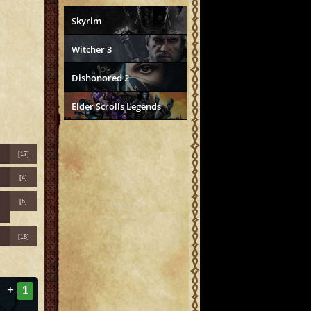
Skyrim
Witcher 3
Dishonored 2
Elder Scrolls Legends
[17]
[4]
[6]
[18]
+
1