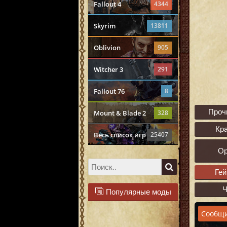
Fallout 4
4344
Skyrim
13811
Oblivion
905
Witcher 3
291
Fallout 76
8
Проч
Mount & Blade 2
328
Кр
Весь список игр
25407
О
Ге
Популярные моды
Сообщи