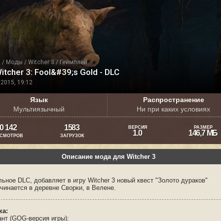
я
/
Моды
/
Witcher 3
/
Геймплей
itcher 3: Fool&#39;s Gold - DLC
2015, 19:12
Язык
Распространение
Мультиязычный
Ни при каких условиях
0 142
1583
ВЕРСИЯ
РАЗМЕР
1.0
146,7 МБ
СМОТРОВ
ЗАГРУЗОК
Описание мода для Witcher 3
ное DLC, добавляет в игру Witcher 3 новый квест "Золото дураков"
чинается в деревне Сворки, в Велене.
ка:
ант (GOG-версия игры):