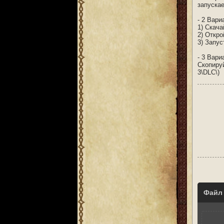
запуска
- 2 Вари
1) Скач
2) Откро
3) Запус
- 3 Вари
Скопиру
3\DLC\)
Файл