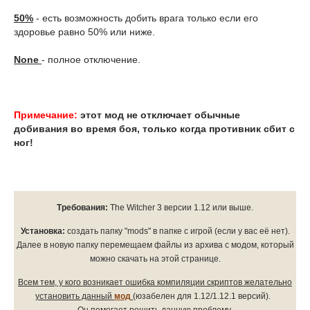
50%
- есть возможность добить врага только если его
здоровье равно 50% или ниже.
None
- полное отключение.
Примечание:
этот мод не отключает обычные
добивания во время боя, только когда противник сбит с
ног!
Требования:
The Witcher 3 версии 1.12 или выше.
Установка:
создать папку "mods" в папке с игрой (если у вас её нет).
Далее в новую папку перемещаем файлы из архива с модом, который
можно скачать на этой странице.
Всем тем, у кого возникает ошибка компиляции скриптов желательно
установить данный
мод
(юзабелен для 1.12/1.12.1 версий).
Он помогает решить данную проблему.