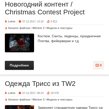
Новогодний контент /
Christmas Contest Project
Lehm
07.12.2017, 10:16
5 812
Каталог файлов
/
Witcher 3
/
Модели и текстуры
Костюм, Санты, леденцы, праздничная
Плотва, фейерверки и т.д.
Подробнее
0
Одежда Трисс из TW2
Lehm
07.12.2017, 08:23
18 578
Каталог файлов
/
Witcher 3
/
Модели и текстуры
Заменяет стандартную одежду Трисс на