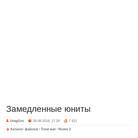
Замедленные юниты
UragGro
26.08.2016, 17:29
7 421
Каталог файлов
/
Total war
/
Rome 2