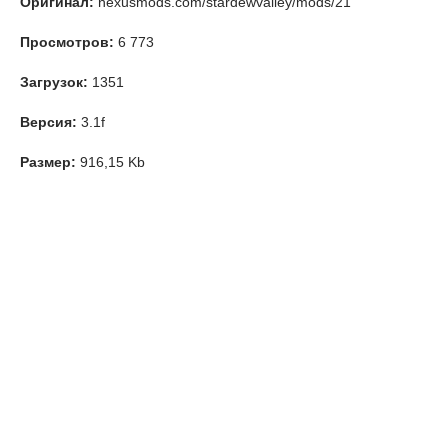
Оригинал:
nexusmods.com/stardewvalley/mods/21
Просмотров:
6 773
Загрузок:
1351
Версия:
3.1f
Размер:
916,15 Kb