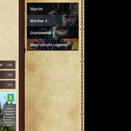
Skyrim
Witcher 3
Dishonored 2
Elder Scrolls Legends
и
[18]
[28]
[23]
+
1