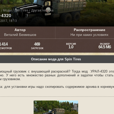
я
/
Моды
/
Spin Tires
/
Другая техника
-4320
2017, 18:13
Автор
Распространение
Виталий Бекмешов
Ни при каких условиях
1 414
469
ВЕРСИЯ
РАЗМЕР
1.0
64.5 Мб
СМОТРОВ
ЗАГРУЗОК
Описание мода для Spin Tires
мощный грузовик с внушающей раскраской? Тогда мод УРАЛ-4320 это
но. У него есть множество разных дополнений и задатки чтобы стат
 грузовиком.
ка: для установки игры надо скопировать содержимое архива в корневу