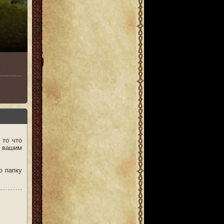
 то что
ь вашим
ю папку