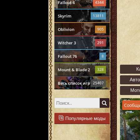
Fallout 4
4344
Skyrim
13811
Oblivion
905
Witcher 3
291
Fallout 76
8
К
Mount & Blade 2
328
Авт
Весь список игр
25407
Мот
Сообщи
Популярные моды