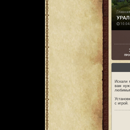
Главна
УРАЛ
10.04.
ПРО
Искали 
вам нуж
любимым
Установ
с игрой.