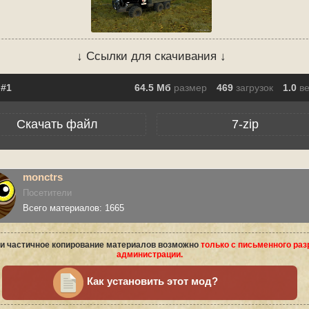
↓ Ссылки для скачивания ↓
64.5 Мб
размер
469
загрузок
1.0
в
Скачать файл
7-zip
monctrs
Посетители
Всего материалов: 1665
и частичное копирование материалов возможно
только с письменного ра
администрации.
Как установить этот мод?