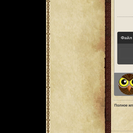
Файл
Полное ил