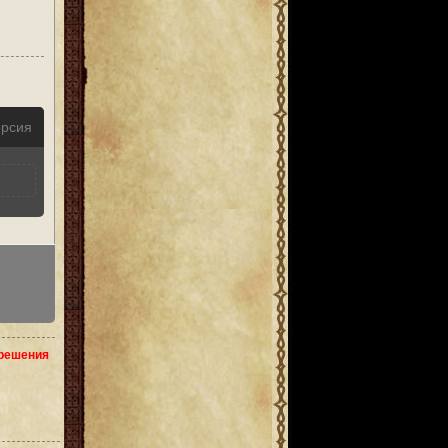
ерсия
зрешения