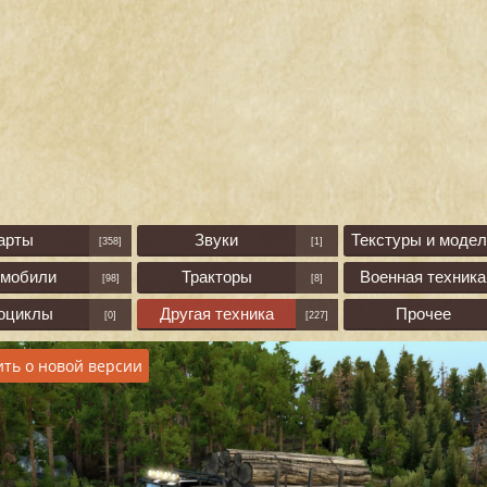
арты
Звуки
Текстуры и модел
[358]
[1]
омобили
Тракторы
Военная техника
[98]
[8]
оциклы
Другая техника
Прочее
[0]
[227]
ть о новой версии