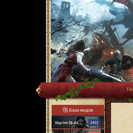
Гл
База модов
Skyrim SE-AE
2422