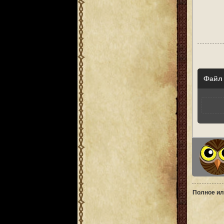
Файл
Полное ил