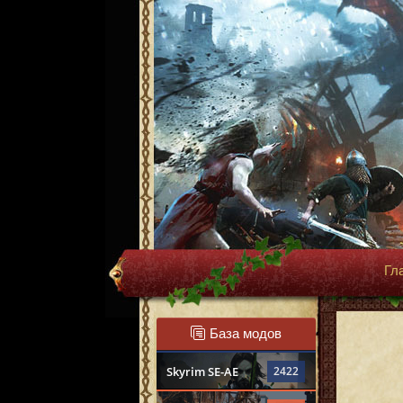
Гл
База модов
Skyrim SE-AE
2422