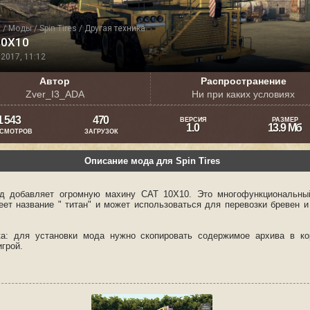
я
/
Моды
/
Spin Tires
/
Другая техника
10X10
2017, 11:12
Автор
Распространение
Zver_I3_ADA
Ни при каких условиях
1 543
470
ВЕРСИЯ
РАЗМЕР
1.0
13.9 Мб
СМОТРОВ
ЗАГРУЗОК
Описание мода для Spin Tires
д добавляет огромную махину CAT 10X10. Это многофункциональны
еет название " титан" и может использоваться для перевозки бревен и
ка: для установки мода нужно скопировать содержимое архива в к
игрой.