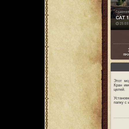
Главна
CAT 
25.03.
ПРО
Этот мо
Кран им
целей.
Установ
папку с 