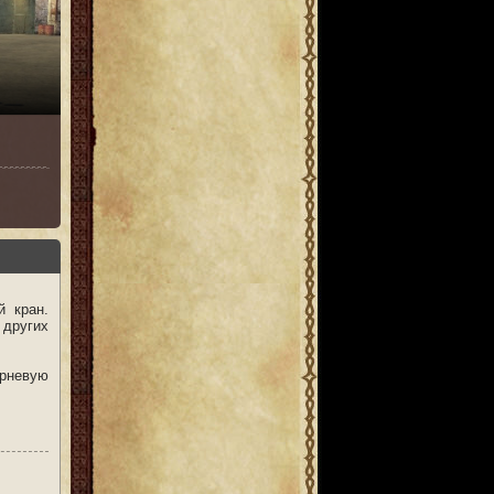
й кран.
 других
орневую