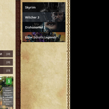
Skyrim
Witcher 3
Dishonored 2
Elder Scrolls Legends
и
[18]
[28]
[23]
+
1