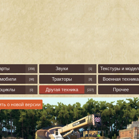
арты
Звуки
Текстуры и модел
[358]
[1]
омобили
Тракторы
Военная техника
[98]
[8]
оциклы
Другая техника
Прочее
[0]
[227]
ть о новой версии