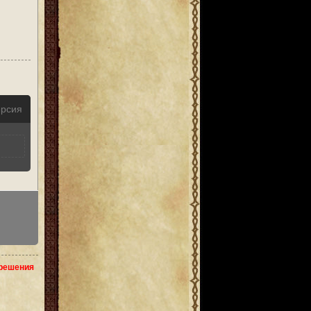
ерсия
зрешения