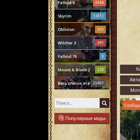
Fallout 4
4344
Skyrim
13811
Oblivion
905
Witcher 3
291
Fallout 76
8
К
Mount & Blade 2
328
Авт
Весь список игр
25407
Мот
Сообщи
Популярные моды