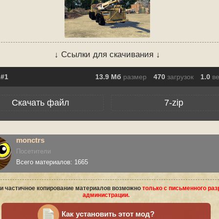
↓ Ссылки для скачивания ↓
13.9 Мб
размер
470
загрузок
1.0
в
Скачать файл
7-zip
monctrs
Посетители
Всего материалов: 1665
и частичное копирование материалов возможно
только с письменного ра
администрации.
Как установить этот мод?