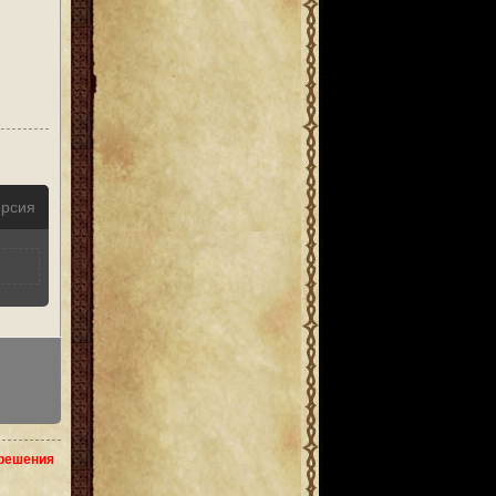
ерсия
зрешения