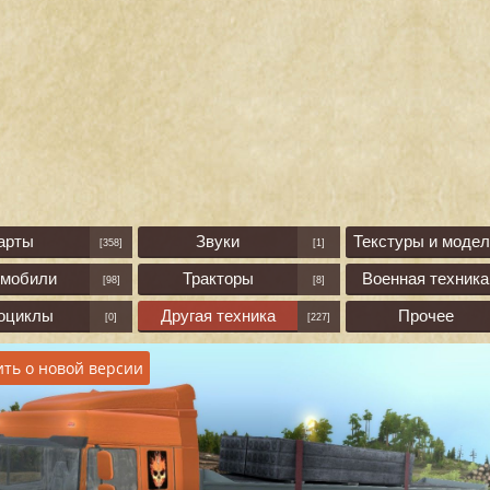
арты
Звуки
Текстуры и модел
[358]
[1]
омобили
Тракторы
Военная техника
[98]
[8]
оциклы
Другая техника
Прочее
[0]
[227]
ть о новой версии