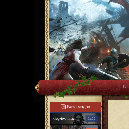
Гл
База модов
Skyrim SE-AE
2422