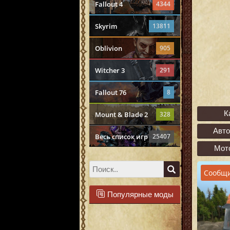
Fallout 4
4344
Skyrim
13811
Oblivion
905
Witcher 3
291
Fallout 76
8
К
Mount & Blade 2
328
Авт
Весь список игр
25407
Мот
Сообщи
Популярные моды