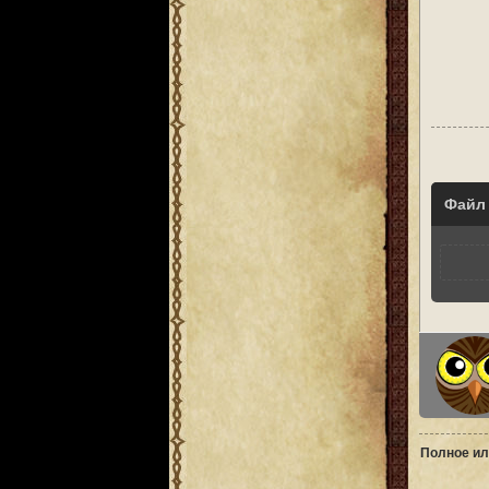
Файл
Полное ил