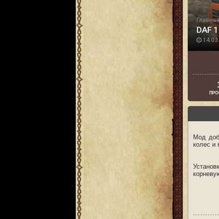
Главна
DAF 1
14.03.
ПРО
Мод доб
колес и
Установ
корневую