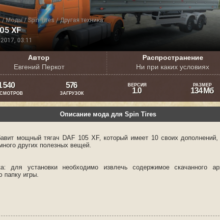
я
/
Моды
/
Spin Tires
/
Другая техника
05 XF
2017, 03:11
Автор
Распространение
Евгений Перкот
Ни при каких условиях
1 540
576
ВЕРСИЯ
РАЗМЕР
1.0
134 Мб
СМОТРОВ
ЗАГРУЗОК
Описание мода для Spin Tires
авит мощный тягач DAF 105 XF, который имеет 10 своих дополнений,
 много других полезных вещей.
ка: для установки необходимо извлечь содержимое скачанного ар
 папку игры.