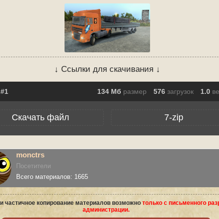
↓ Ссылки для скачивания ↓
134 Мб
размер
576
загрузок
1.0
в
Скачать файл
7-zip
monctrs
Посетители
Всего материалов: 1665
и частичное копирование материалов возможно
только с письменного ра
администрации.