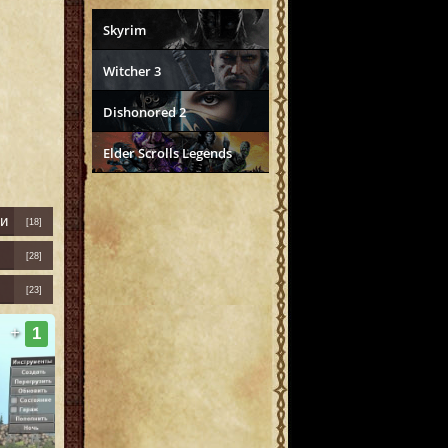
Skyrim
Witcher 3
Dishonored 2
Elder Scrolls Legends
и
[18]
[28]
[23]
+
1