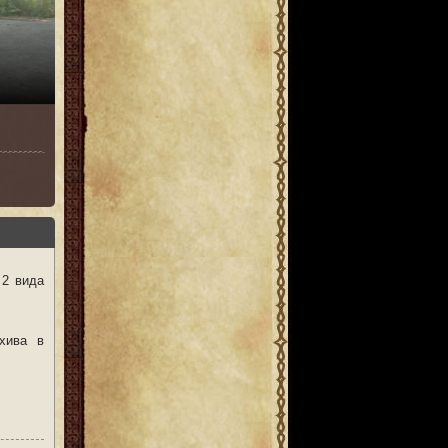
 2 вида
хива в