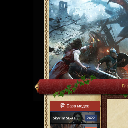
Гл
База модов
Skyrim SE-AE
2422