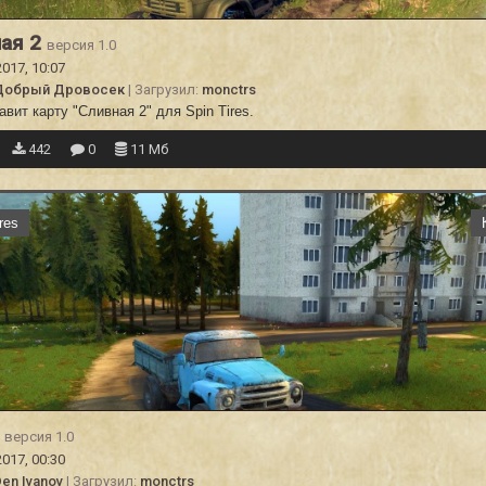
ная 2
версия 1.0
2017, 10:07
Добрый Дровосек
| Загрузил:
monctrs
вит карту "Сливная 2" для Spin Tires.
442
0
11 Мб
res
1
версия 1.0
2017, 00:30
en Ivanov
| Загрузил:
monctrs