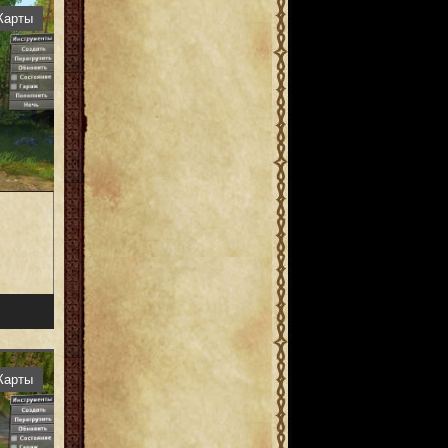
Карты
Карты