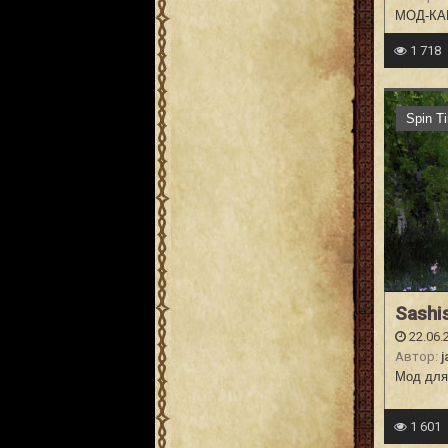
МОД-КАР
1 718
Spin Ti
Sashi
22.06.
Автор:
j
Мод для 
1 601