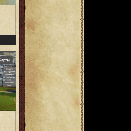
Карты