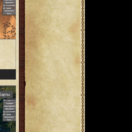
Карты