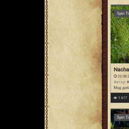
Spin Ti
Nacha
22.06.
Автор:
К
Мод доба
1 617
Spin Ti