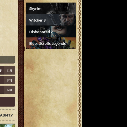
Skyrim
Witcher 3
Dishonored 2
Elder Scrolls Legends
и
[18]
[28]
[23]
АВИТУ