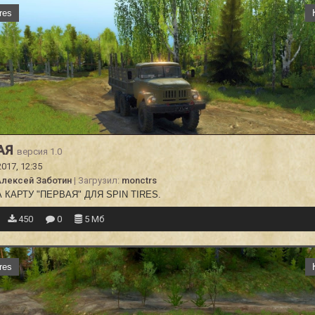
res
АЯ
версия 1.0
2017, 12:35
Алексей Заботин
| Загрузил:
monctrs
 КАРТУ "ПЕРВАЯ" ДЛЯ SPIN TIRES.
450
0
5 Мб
res