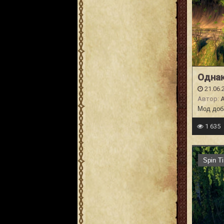
Однак
21.06.
Автор:
Мод доба
1 635
Spin Ti