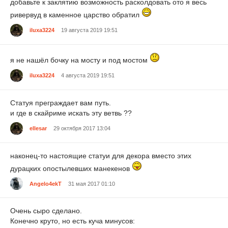
добавьте к заклятию возможность расколдовать ото я весь
ривервуд в каменное царство обратил
iluxa3224
19 августа 2019 19:51
я не нашёл бочку на мосту и под мостом
iluxa3224
4 августа 2019 19:51
Статуя преграждает вам путь.
и где в скайриме искать эту ветвь ??
ellesar
29 октября 2017 13:04
наконец-то настоящие статуи для декора вместо этих
дурацких опостылевших манекенов
Angelo4ekT
31 мая 2017 01:10
Очень сыро сделано.
Конечно круто, но есть куча минусов: