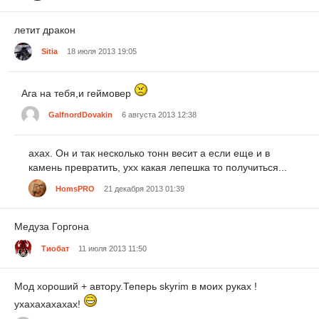
летит дракон
Sitia
18 июля 2013 19:05
Ага на тебя,и геймовер
GalfnordDovakin
6 августа 2013 12:38
ахах. Он и так несколько тонн весит а если еще и в
камень превратить, ухх какая лепешка то получиться...
HomsPRO
21 декабря 2013 01:39
Медуза Горгона
Тиобат
11 июля 2013 11:50
Мод хороший + автору.Теперь skyrim в моих руках !
ухахахахахах!