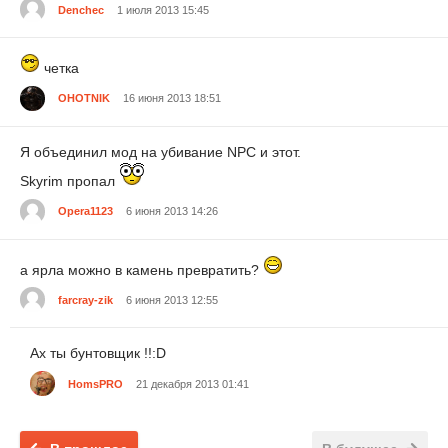
Denchec
1 июля 2013 15:45
четка
OHOTNIK
16 июня 2013 18:51
Я объединил мод на убивание NPC и этот.
Skyrim пропал
Opera1123
6 июня 2013 14:26
а ярла можно в камень превратить?
farcray-zik
6 июня 2013 12:55
Ах ты бунтовщик !!:D
HomsPRO
21 декабря 2013 01:41