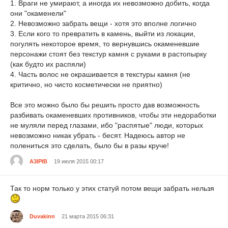
1. Враги не умирают, а иногда их невозможно добить, когда
они "окаменели"
2. Невозможно забрать вещи - хотя это вполне логично
3. Если кого то превратить в камень, выйти из локации,
погулять некоторое время, то вернувшись окаменевшие
персонажи стоят без текстур камня с руками в растопырку
(как будто их распяли)
4. Часть волос не окрашивается в текстуры камня (не
критично, но чисто косметически не приятно)
Все это можно было бы решить просто дав возможность
разбивать окаменевших противников, чтобы эти недоработки
не муляли перед глазами, ибо "распятые" люди, которых
невозможно никак убрать - бесят. Надеюсь автор не
полениться это сделать, было бы в разы круче!
A3IPIB
19 июля 2015 00:17
Так то норм только у этих статуй потом вещи забрать нельзя
Duvakinn
21 марта 2015 06:31