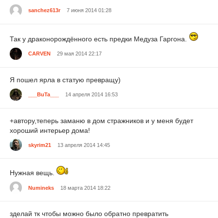
sanchez613r
7 июня 2014 01:28
Так у драконорождённого есть предки Медуза Гаргона.
CARVEN
29 мая 2014 22:17
Я пошел ярла в статую превращу)
___BuTa___
14 апреля 2014 16:53
+автору,теперь заманю в дом стражников и у меня будет
хороший интерьер дома!
skyrim21
13 апреля 2014 14:45
Нужная вещь.
Numineks
18 марта 2014 18:22
зделай тк чтобы можно было обратно превратить