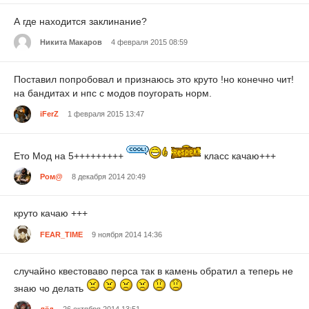
А где находится заклинание?
Никита Макаров
4 февраля 2015 08:59
Поставил попробовал и признаюсь это круто !но конечно чит!
на бандитах и нпс с модов поугорать норм.
iFerZ
1 февраля 2015 13:47
Ето Мод на 5+++++++++
класс качаю+++
Ром@
8 декабря 2014 20:49
круто качаю +++
FEAR_TIME
9 ноября 2014 14:36
случайно квестоваво перса так в камень обратил а теперь не
знаю чо делать