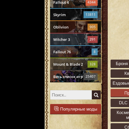
Fallout 4
4344
Skyrim
13811
Oblivion
905
Witcher 3
291
Fallout 76
8
Броня
Mount & Blade 2
328
К
Весь список игр
25407
Ездовы
П
DLC 
Популярные моды
Косме
м
С