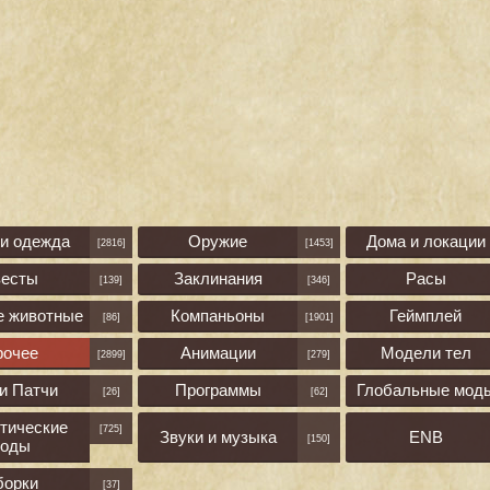
 и одежда
Оружие
Дома и локации
[2816]
[1453]
весты
Заклинания
Расы
[139]
[346]
е животные
Компаньоны
Геймплей
[86]
[1901]
рочее
Анимации
Модели тел
[2899]
[279]
и Патчи
Программы
Глобальные мод
[26]
[62]
тические
[725]
Звуки и музыка
ENB
[150]
оды
борки
[37]