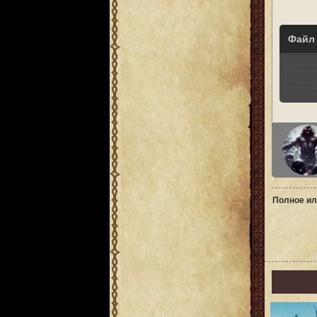
Файл
Полное ил