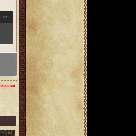
ерсия
зрешения