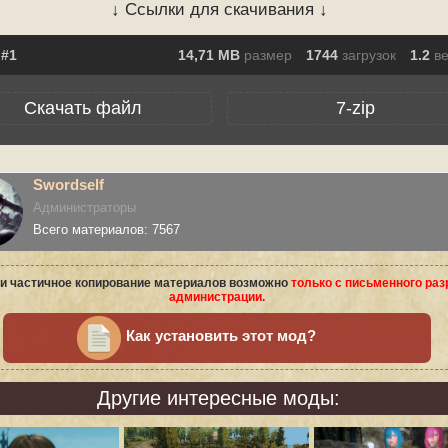
↓ Ссылки для скачивания ↓
14,71 MB
размер
1744
загрузок
1.2
в
Скачать файл
7-zip
Swordself
Администраторы
Всего материалов: 7567
и частичное копирование материалов возможно
только с письменного ра
администрации.
Как установить этот мод?
Другие интересные моды: