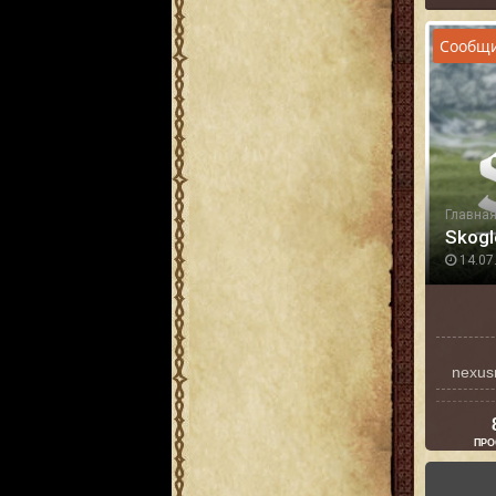
Сообщи
Главна
Skogl
14.07.
nexus
ПРО