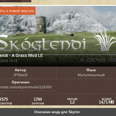
ть о новой версии
я
/
Моды
/
Skyrim
/
Прочее
endi - A Grass Mod LE
2024, 13:13
Автор
Язык
JPSteel2
Мультиязычный
Оригинал
mods.com/skyrim/mods/118350
8 575
1744
ВЕРСИЯ
РАЗМЕР
1.2
14,71 MB
СМОТРОВ
ЗАГРУЗОК
Описание мода для Skyrim