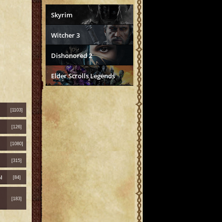
Skyrim
Witcher 3
Dishonored 2
Elder Scrolls Legends
[1103]
[126]
[1080]
[315]
ы
[84]
[183]