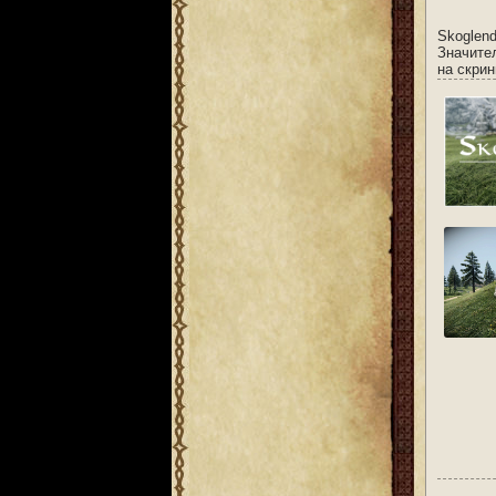
Skoglen
Значите
на скри