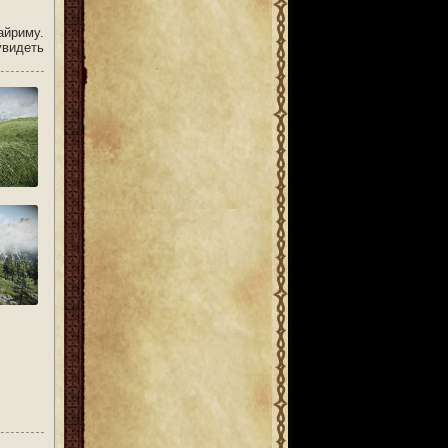
йриму.
увидеть