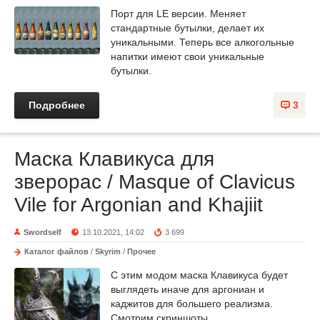
Порт для LE версии. Меняет
стандартные бутылки, делает их
уникальными. Теперь все алкогольные
напитки имеют свои уникальные
бутылки.
Подробнее
3
Маска Клавикуса для
зверорас / Masque of Clavicus
Vile for Argonian and Khajiit
Swordself
13.10.2021, 14:02
3 699
Каталог файлов
/
Skyrim
/
Прочее
С этим модом маска Клавикуса будет
выглядеть иначе для аргониан и
каджитов для большего реализма.
Смотрим скриншоты.