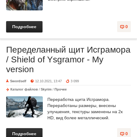
Подробнее
0
Переделанный щит Исграмора
/ Shield of Ysgramor - My
version
Swordself
12.10.2021, 13:47
3 099
Каталог файлов
/
Skyrim
/
Прочее
Переработка щита Исграмора.
Переработаны размеры, внесены
улучшения, текстуры заменены на 2к
HD, вид более металлический.
Подробнее
0