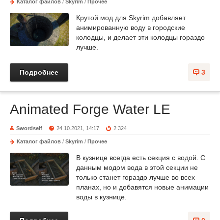
Каталог файлов
/
Skyrim
/
Прочее
Крутой мод для Skyrim добавляет
анимированную воду в городские
колодцы, и делает эти колодцы гораздо
лучше.
Подробнее
3
Animated Forge Water LE
Swordself
24.10.2021, 14:17
2 324
Каталог файлов
/
Skyrim
/
Прочее
В кузнице всегда есть секция с водой. С
данным модом вода в этой секции не
только станет гораздо лучше во всех
планах, но и добавятся новые анимации
воды в кузнице.