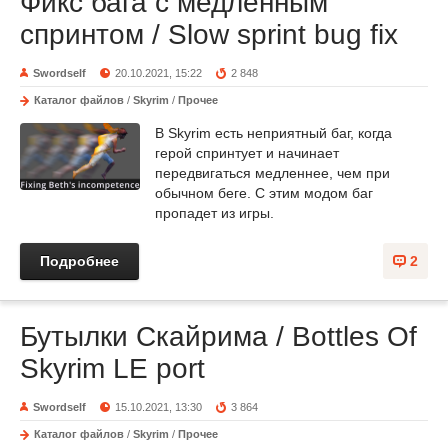
Фикс бага с медленным
спринтом / Slow sprint bug fix
Swordself
20.10.2021, 15:22
2 848
Каталог файлов
/
Skyrim
/
Прочее
В Skyrim есть неприятный баг, когда
герой спринтует и начинает
передвигаться медленнее, чем при
обычном беге. С этим модом баг
пропадет из игры.
Подробнее
2
Бутылки Скайрима / Bottles Of
Skyrim LE port
Swordself
15.10.2021, 13:30
3 864
Каталог файлов
/
Skyrim
/
Прочее