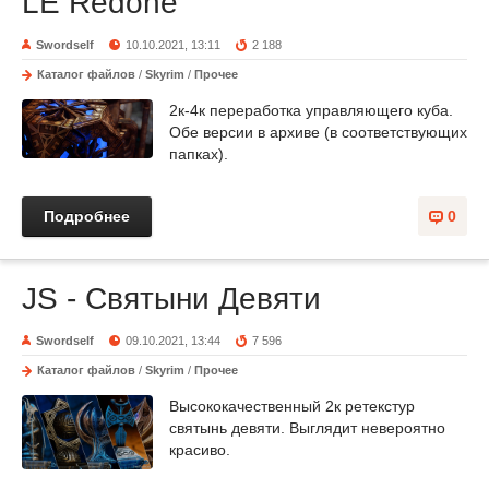
LE Redone
Swordself
10.10.2021, 13:11
2 188
Каталог файлов
/
Skyrim
/
Прочее
2к-4к переработка управляющего куба.
Обе версии в архиве (в соответствующих
папках).
Подробнее
0
JS - Святыни Девяти
Swordself
09.10.2021, 13:44
7 596
Каталог файлов
/
Skyrim
/
Прочее
Высококачественный 2к ретекстур
святынь девяти. Выглядит невероятно
красиво.