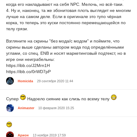
когда его накладывают на себя NPC. Мелочь, но всё-таки.
4. Ну и, наконец, та же эбонитовая плоть выглядит не многим
лучше на самом деле. Если в оригинале это тупо чёрная
корка, то теперь это куски постоянно перемещающейся по
телу грязи.
Взгляните на скрины "без мода/с модом" и поймите, что
скрины выше сделаны автором мода под определёнными
углами, со спец. ENB и носят маркетинговый подтекст, но в
игре они неиграбельны:
https://ibb.co/J2Mrn1H
https://ibb.co/0rWD7pP
Homicida
29 сентября 2020 11:44
Супер
Надоело сияние как слизь по всему телу
Animaster
10 февраля 2020 15:25
Арион
13 ноября 2019 17:59