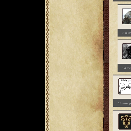
3 янв
24 фе
18 ноябр