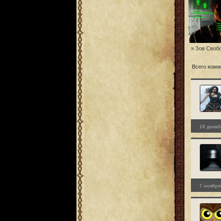
» Зов Свобо
Всего комм
18 декаб
7 ноября