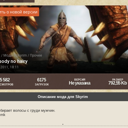
ть о новой версии
я
/
Моды
/
Skyrim
/
Прочее
body no hairy
2011, 18:11
5 582
6175
ВЕРСИЯ
РАЗМЕР
Не указана
792,55 Kb
СМОТРОВ
ЗАГРУЗОК
Описание мода для Skyrim
убирает волосы с груди мужчин.
imk