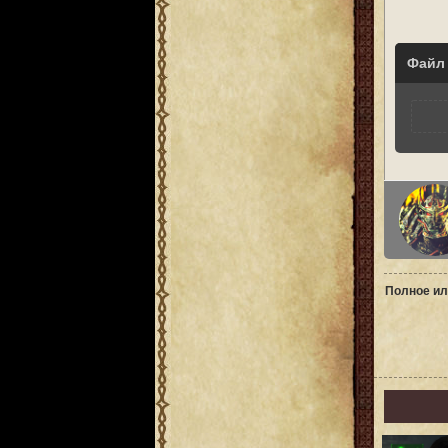
Файл
Полное ил