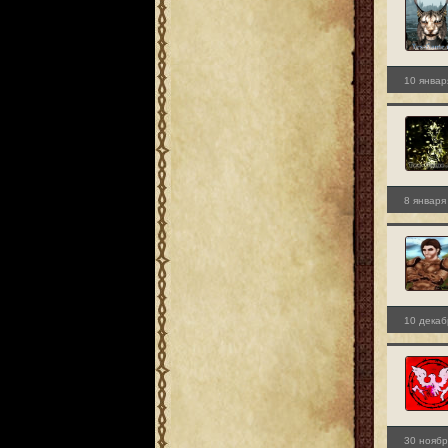
10 январ
8 января
10 декаб
30 ноябр