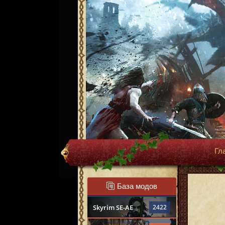
Гл
База модов
Skyrim SE-AE
2422