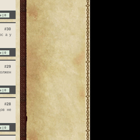
e |
0
#30
ос а у
e |
0
#29
олжен
e |
0
#28
дов не
e |
0