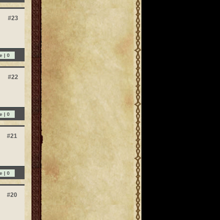
#23
e |
0
#22
e |
0
#21
e |
0
#20