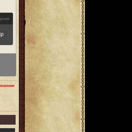
ерсия
ip
зрешения