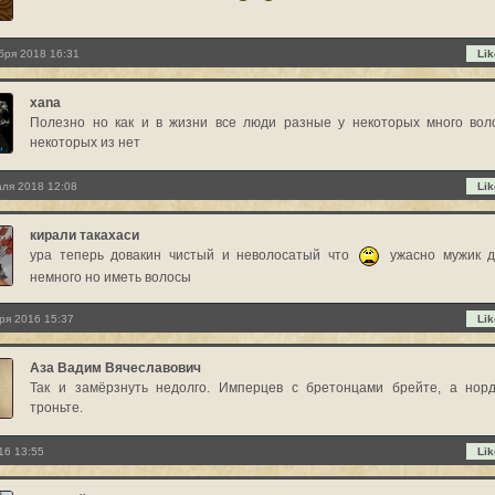
бря 2018 16:31
Lik
xana
Полезно но как и в жизни все люди разные у некоторых много вол
некоторых из нет
ля 2018 12:08
Lik
кирали такахаси
ура теперь довакин чистый и неволосатый что
ужасно мужик д
немного но иметь волосы
ря 2016 15:37
Lik
Аза Вадим Вячеславович
Так и замёрзнуть недолго. Имперцев с бретонцами брейте, а нор
троньте.
16 13:55
Lik