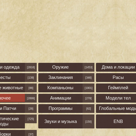
 и одежда
Оружие
Дома и локации
[2816]
[1453]
весты
Заклинания
Расы
[139]
[346]
е животные
Компаньоны
Геймплей
[86]
[1901]
рочее
Анимации
Модели тел
[2899]
[279]
и Патчи
Программы
Глобальные мод
[26]
[62]
тические
[725]
Звуки и музыка
ENB
[150]
оды
борки
[37]