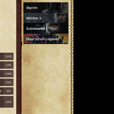
Skyrim
Witcher 3
Dishonored 2
Elder Scrolls Legends
[1103]
[126]
[1080]
[315]
ы
[84]
[183]