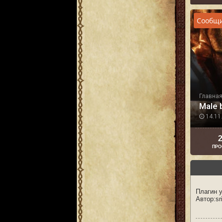
Сообщи
Главна
Male 
14.11.
2
ПРО
Плагин 
Автор:sr