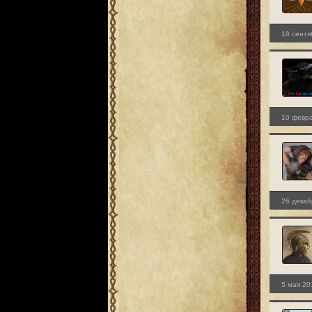
18 сентя
10 февра
26 декаб
5 мая 20