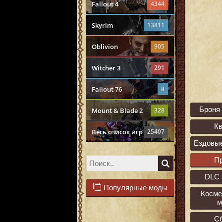
Fallout 4
4344
Skyrim
13811
Oblivion
905
Witcher 3
291
Fallout 76
8
Броня
Mount & Blade 2
328
К
Весь список игр
25407
Ездовы
П
DLC 
Популярные моды
Косме
м
С