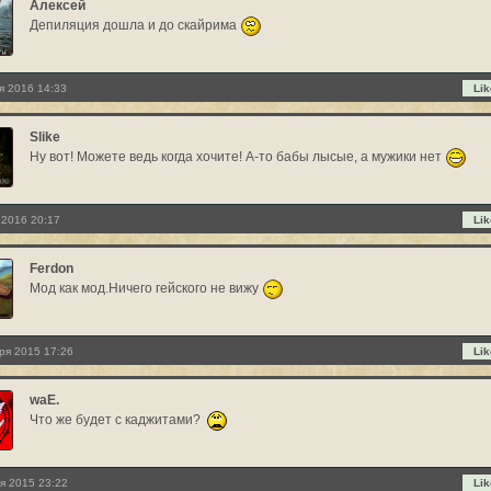
Алексей
Депиляция дошла и до скайрима
я 2016 14:33
Lik
Slike
Ну вот! Можете ведь когда хочите! А-то бабы лысые, а мужики нет
 2016 20:17
Lik
Ferdon
Мод как мод.Ничего гейского не вижу
ря 2015 17:26
Lik
waE.
Что же будет с каджитами?
я 2015 23:22
Lik