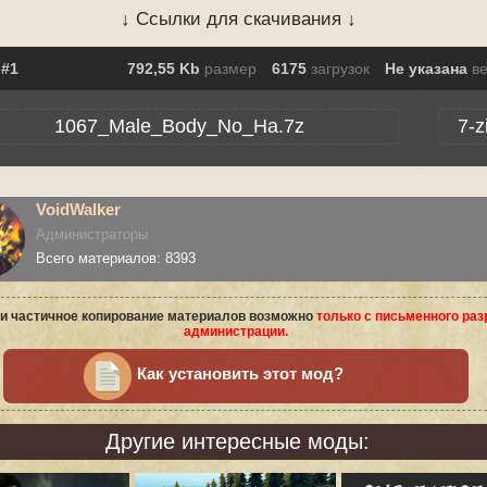
↓ Ссылки для скачивания ↓
792,55 Kb
размер
6175
загрузок
Не указана
в
1067_Male_Body_No_Ha.7z
7-z
VoidWalker
Администраторы
Всего материалов: 8393
и частичное копирование материалов возможно
только с письменного ра
администрации.
Как установить этот мод?
Другие интересные моды: