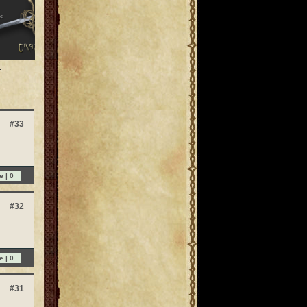
.
#33
e |
0
#32
e |
0
#31