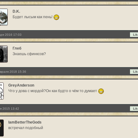
D.K.
Будет лысым как пень!
аря 2016 17:03
Lik
Глеб
Знаешь сфинксов?
враля 2018 15:36
Lik
GreyAnderson
Что у дова с мордой?Он как будто о чём то думает
я 2015 13:42
Lik
IamBetterTheGods
встречал подобный