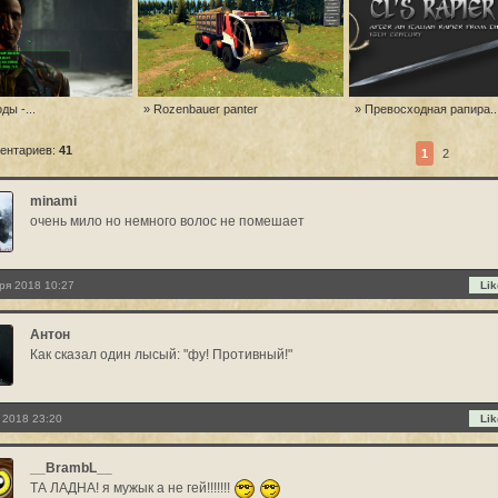
ды -...
» Rozenbauer panter
» Превосходная рапира..
ентариев:
41
1
2
minami
очень мило но немного волос не помешает
ря 2018 10:27
Lik
Антон
Как сказал один лысый: "фу! Противный!"
 2018 23:20
Lik
__BrambL__
ТА ЛАДНА! я мужык а не гей!!!!!!!