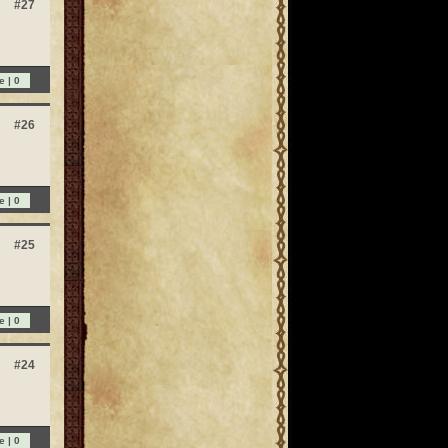
#27
e |
0
#26
e |
0
#25
e |
0
#24
e |
0