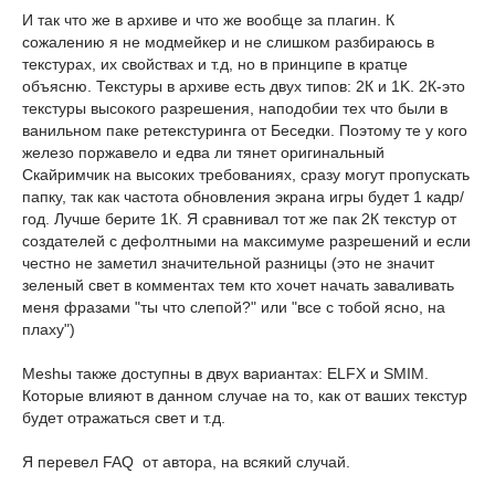
И так что же в архиве и что же вообще за плагин. К
сожалению я не модмейкер и не слишком разбираюсь в
текстурах, их свойствах и т.д, но в принципе в кратце
объясню. Текстуры в архиве есть двух типов: 2К и 1K. 2К-это
текстуры высокого разрешения, наподобии тех что были в
ванильном паке ретекстуринга от Беседки. Поэтому те у кого
железо поржавело и едва ли тянет оригинальный
Скайримчик на высоких требованиях, сразу могут пропускать
папку, так как частота обновления экрана игры будет 1 кадр/
год. Лучше берите 1К. Я сравнивал тот же пак 2К текстур от
создателей с дефолтными на максимуме разрешений и если
честно не заметил значительной разницы (это не значит
зеленый свет в комментах тем кто хочет начать заваливать
меня фразами "ты что слепой?" или "все с тобой ясно, на
плаху")
Meshы также доступны в двух вариантах: ELFX и SMIM.
Которые влияют в данном случае на то, как от ваших текстур
будет отражаться свет и т.д.
Я перевел FAQ от автора, на всякий случай.