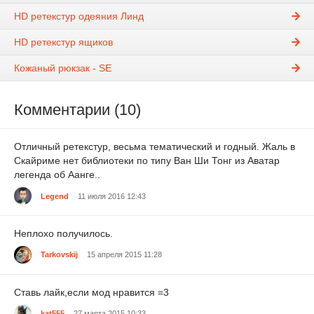
HD ретекстур одеяния Линд
HD ретекстур ящиков
Кожаный рюкзак - SE
Комментарии (10)
Отличный ретекстур, весьма тематический и годный. Жаль в
Скайриме нет библиотеки по типу Ван Ши Тонг из Аватар
легенда об Аанге..
Legend
11 июля 2016 12:43
Неплохо получилось.
Tarkovskij
15 апреля 2015 11:28
Ставь лайк,если мод нравится =3
kat555
27 марта 2015 10:33