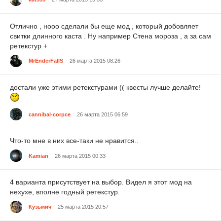
Отлично , нооо сделали бы еще мод , который добовляет
свитки длинного каста . Ну например Стена мороза , а за сам
ретекстур +
MrEnderFallS
26 марта 2015 08:26
достали уже этими ретекстурами (( квесты лучше делайте!
cannibal-corpce
26 марта 2015 06:59
Что-то мне в них все-таки не нравится..
Kamian
26 марта 2015 00:33
4 варианта присутствует на выбор. Видел я этот мод на
нехухе, вполне годный ретекстур.
Кузьмич
25 марта 2015 20:57